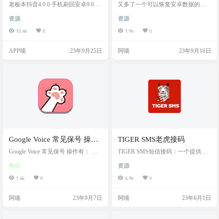
体验
老板本抖音4.0.0 手机刷回安卓9.0发
又多了一个可以恢复安卓数据的软
下你自带了一个抖音，打开一看非
件，不过是英文版的 软件截图 软件
资源
资源
常纯净，OPPO手机自带，已测试小
特色 主要功能 ，恢复功能 重要提
米手机MIUI14 安卓13也能打开 由于
示：已删除的数据可能会被新数据
10.4k
0
1.9k
0
版本太过古老，无法下发短信验证
覆盖。这将影响数据恢复的结果。
码登录，但是可以用语音验证码登
你越早采取行动，你得到的结果就
APP喵
23年9月25日
阿喵
23年9月16日
录 注意：部分手机可能无法登录和
越好。 ，从缓存中恢复 无需root 支
使用，请选择官方最新版 软件截图
持从缓存，缩略图，存储卡和内部
软件下载 https://www.123pan.com/s/9
存储器中恢复照片和视频。 ，恢复
KtA-gVlBA.html
照片和视频，消息，联系人 需要root
支持从设备的所有内部和外部存储
器中扫描和恢复 支持的照片格式：J
PG，…
Google Voice 常见保号 操作
TIGER SMS老虎接码
方法
Google Voice 常见保号 操作有： 订
TIGER SMS短信接码：一个提供虚
阅广告短信，如： 1，Starbucks：发
拟电话号码服务的网站，主要用于
教程
资源
送“JOIN”到“22122”，每月会接收 2
接收短信和进行验证。 提供来自全
条星巴克广告短信，如果要取消订
球的超过10万个在线号码。可注册W
1.4k
0
4.9k
0
阅 ，回复发送 “STOP”即可。 2，发
hatsapp Telegram OpenAI Facebook Ap
送 TEXAS 至 88022 即可给我们的
ple等非常多的服务。 有免费的部
阿喵
23年9月7日
阿喵
23年6月1日
特朗普 同志支持投票 3，拨打一些
分，也有更好服务的付费部分。自
客服热线 ，如： Google：(650) 763-
行选择 我们网站的用户有机会收到
0461 Amazon：(888) 280-4331 A…
免费的短信号码，并在任何互联网