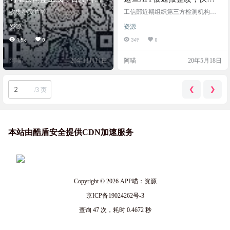
反向神仙操作
看你装了没
收集小黄片啦
工信部近期组织第三方检测机构对
手机应用软件进行检查，对发现存
资源
资源
在问题的企业进行督促整改。截至
目前，当当、知乎日报、e代驾等16
1.5k
0
349
0
款APP未完成整改。其中知乎日报所
涉及的问题是私自收集个人信息。
阿喵
20年11月11日
阿喵
20年5月18日
当当存在的问题除私自收集个人信
息外，还包括超范围收集个人信
息，不给权限不让用。多款APP存在
违规收集个人信息的情况其实，针
❮
❯
/
3 页
对APP通报整改的行动一直在进行。
去年7月1日，工信部官网发布消
息，工信部办公厅印发《电信…
本站由酷盾安全提供CDN加速服务
Copyright © 2026
APP喵：资源
京ICP备19024262号-3
查询 47 次，耗时 0.4672 秒