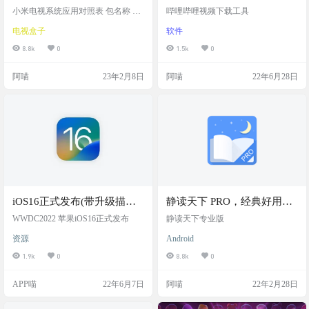
小米电视系统应用对照表 包名称 功
哔哩哔哩视频下载工具
能用途 com.mitv.screensaver 智能屏保
电视盒子
软件
com.droidlogic.tvinput DroidLogicTvIn
put mitv.service 小米电视服务 com.an
8.8k
0
1.5k
0
droid.cts.priv.ctsshim 安卓兼容测试服
务 com.android.providers.telephony 电
阿喵
23年2月8日
阿喵
22年6月28日
话和短信存储 com.android.pr…
iOS16正式发布(带升级描述
静读天下 PRO，经典好用的
文件)
本地电子书阅读器，官网下
WWDC2022 苹果iOS16正式发布
静读天下专业版
载+最新专业版下载
资源
Android
1.9k
0
8.8k
0
APP喵
22年6月7日
阿喵
22年2月28日