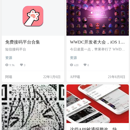
免费接码平台合集
WWDC开发者大会，iOS 15
系统发布，一起来看看更新
短信接码平台
今日凌晨一点，苹果举行了 WWDC
了什么
2021 开发者大会，本次发布会主要
资源
资源
介绍了全新的软件系统，并没有带
来新硬件。包括传言中的 MacBook
9.9k
3
620
0
Pro 和 AirPods 3 都没有出现在发布
会上。 本次大会，所有观众都是emo
阿喵
22年1月6日
APP喵
21年6月8日
ji表情。 ios15系统 发布会首先发布
的就是 iOS 15 系统，在 iOS 15 系统
中，苹果带来了全新 FaceTime 与通
知界面，并对照片、天气、钱包、
地图等应用…
阿里云网盘上线，百度网盘
这些APP被通报整改，快看