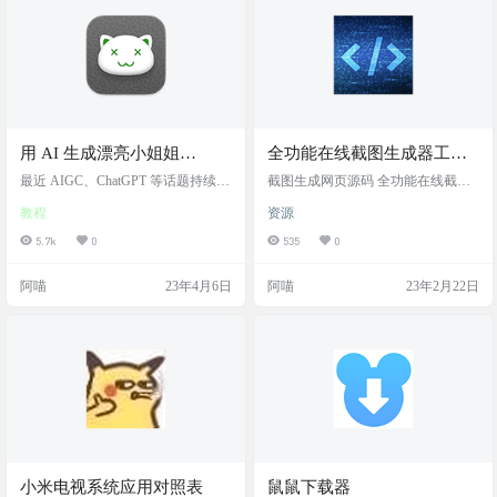
服务中注册，从社交网络和即时通
讯工具到市场和快递服务。 你甚至
不需要注…
用 AI 生成漂亮小姐姐
全功能在线截图生成器工具
（一）- Stable Diffusion 小白
网页版网站源码
最近 AIGC、ChatGPT 等话题持续发
截图生成网页源码 全功能在线截图
搭建教程
酵，热门程度不亚于之前的 “元宇
生成器工具网页版网站源码 效果展
教程
资源
宙”。抖音、小红书到处都是机器对
示 功能介绍 在线一键制作各种截图
话、AI 绘图的视频。我看见别人生
生成，包含生成功能：微信对话、
5.7k
0
535
0
成的漂亮小姐姐图片眼馋得不行，
微信领取红包、微信付款详情、微
终于按捺不住自己的好奇心，也尝
信收款详情、微信转账详情、微信
阿喵
23年4月6日
阿喵
23年2月22日
试一下搭建。本文只是简单记录一
零钱页面详情、微信扫码付款账
下搭建过程。 △ 别人生成的漂亮小
单、微信对话和红包带安卓设置、
姐姐 我使用的是 Stable Diffusion，
微信朋友圈转发详情、支付宝聊天
官网：https://stablediffusionweb.co
详情、支付宝转账详情、支付宝账
m/， 可以输入关…
户余额详情、淘宝订单详情、QQ 聊
天详情、手机短信聊天详情！ 在线
生成工具仅供娱乐参考！请勿非…
小米电视系统应用对照表
鼠鼠下载器