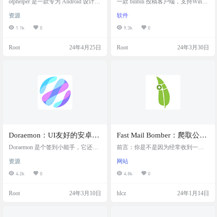
otphelper 是一款专为 Android 设计的
一款 bilibili 投稿客户端，支持Windo
开源应用程序，它能够自动从短信
ws，Linux，macOS。B站全平台投
资源
软件
和通知中复制一次性密码（OTP）和
稿客户端，支持多p投稿，稿件编
其他类型的验证码。通过识别通知
辑。提供更灵活和高效的投稿方
1.1k
0
9.3k
0
中的特定敏感词汇，如 OTP、TAN
式。 这是一个为bilibili（哔哩哔哩）
等，来自动执行复制操作，极大地
设计的全平台投稿客户端，它旨在
Root
24年4月25日
Root
24年3月30日
提高了用户在处理验证码时的效
解决现有网页端不能多P（多部分）
率。 otphelper 短信验证码自动复制
投稿的问题，并提供了一系列功能
完全在离线状态下工作，不需要互
来改善用户的投稿体验。 软件截图
联网权限。软件的更新和维护由社
功能特色 支持多p上传，支持线路切
区驱动，用户可以通过GitHub上的
换、并发数控制，上海腾讯云可使
项目页面下载最新…
用内网线路上传免…
Doraemon：UI友好的安卓学
Fast Mail Bomber：爬取公共
习通签到助手
Mailman 接口实现千量级邮
Doraemon 是个签到小能手，它还能
前言：你是不是因为经常收到一些
帮你一键搞定作业同步！这个安卓
件轰炸机
垃圾邮件或者诈骗邮件而愤怒，如
资源
网站
手机上的学习通签到助手，界面友
题，一个 email 电子邮件轰炸工具，
好，支持各种签到方式，比如普通
与短信轰炸和呼死你一样，是通过
4.2k
0
4.8k
0
的点一下签到，扫码签到，甚至还
调用互联网上大量服务接口来轰炸
有图片签到、二维码签到、定位签
目标邮箱，你可以借此来轰炸那些
Root
24年3月10日
hlcz
24年1月14日
到、签到码签到，还有手势签到
到处发垃圾邮件的人。 需要特别注
呢！不仅如此，它还能提醒你做作
意的是，发送邮件时，请求接口的
业，可以通过push推送通知或者短信
这个 IP 地址会被暴露，这就有点坑
来告诉你。 这个学习通智能签到助
了，所以本项目仅用于娱乐测试，