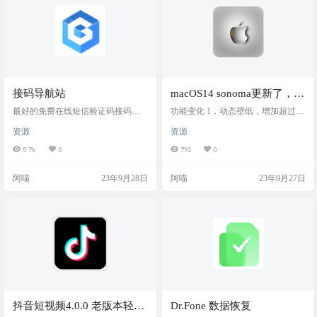
手，简直就是让你远离签到烦恼，
请勿用于非法用途 介绍 基于Mailma
专心学习的神器。虽然现在这个项
n的Fast Mail Bomber（FM…
目还在开发中，但如果你想…
接码导航站
macOS14 sonoma更新了，快
来看看更新了啥
最好的免费在线短信验证码接码平
功能变化 1，动态壁纸，增加超过13
台。在线接收中国、香港、美国、
0个动态壁纸 2，小组件可以添加到
资源
资源
日本、澳大利亚、加拿大等128个国
桌面上了，并且可以添加iphone小组
家短信验证码。 本站提供的号码仅
件来控制iphone 3，演讲者前置，录
5.7k
0
792
0
用于注册一些不重要的网站账号或
视频有两种人像方式，大的人像前
者APP账号，防止个人隐私被泄漏，
置，和小圆圈人像显示，手势可以
阿喵
23年9月28日
阿喵
23年9月27日
杜绝被骚扰。 禁止将这些电话号码
触发特效 4，safari的无痕模式可以锁
用于政务部门、银行、金融、支
定了，增加了用户使用场景功能。
付、借贷、快递、网约服务等操
网页可以做成APP，体验很好 5，信
作。本站收集的手机号码全部来自
息APP增加搜索，贴纸，语音转文
于网络，严禁将号码用于非法用途,
字，短信验证自动删除等 6，识别P
所产生的法律后果由使用者自行承
DF的输入框，直接…
担! 由此造成经济损失概不负责…
抖音短视频4.0.0 老版本轻量
Dr.Fone 数据恢复