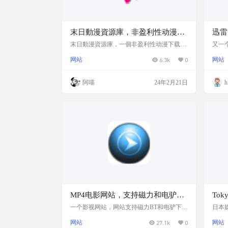
末日動漫資源庫，非盈利性动漫资
迅雷
源磁力种子下载站
载站
末日動漫資源庫，一個非盈利性动漫下载網
又一
站 組織起源Project AcgnX Torrent 末日動漫
电影
网站
6.3k
0
网站
資源庫 的建立源於15年的黑色平安夜。在那
视资
天很多人都跟我們一樣品嘗到了沒地方看番
小米
的恐懼。所以本站的建立宗旨就是貫徹末日
站特色
阿喵
24年2月21日
h
動漫資源庫之名，做成一個全球最大的華人
供磁
字幕動漫資源的資源儲存庫並盡可能的儲存
注册
各類動漫資源.torrent種子文件，以防在遭遇
站地址：
其他各類天災人禍之時盡最大的可能保證資
源不流失。 网站截…
MP4电影网站，支持磁力和电驴下
Tok
载
个日
一个影视网站，网站支持磁力BT和电驴下载
日本媒
来源：投稿圈子网友Ada分享： 网站截图 网
站，
网站
27.1k
0
网站
站链接 本站域名发布页 https://domp4.icu 网
大，