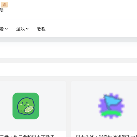
谢
助
源
游戏
教程