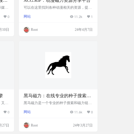
搜索
ACG.RIP：动漫磁力资源分享平台
等媒体
可以在这里找到各种动漫相关的资源，提供
源可供
了包括合集在内的多种资源。 一个挺老的网
0
网站
11.2k
1
录资源
站了，资源非常多，需要自备网络环境。与
时间，
动漫花园类似，并且有合集板块，但不稳
筛选。
定，网站可能一段时间内无法访问，支持磁
月10日
Root
24年4月7日
http
力下载。 网站截图 网站地址 https://acg.rip/
擎
黑马磁力：在线专业的种子搜索、
磁力链接搜索引擎
。又一
黑马磁力是一个专业的种子搜索和磁力链接
制，在
搜索引擎。黑马磁力专注于从 DHT 网络爬
0
网站
11.6k
0
复制后
取种子和磁力链接，目前已经索引了上千万
接转存就
的磁力链接，资源涵盖了电影电视剧、Musi
站截图
c、图书游戏等多个领域。 黑马磁力声称自
月27日
Root
24年3月27日
己是全银河系资源最丰富的种子搜索和磁力
链接搜索专业网站。用户可以通过这个平台