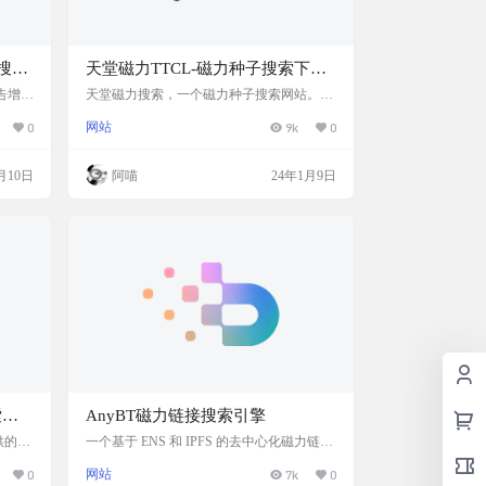
搜索
天堂磁力TTCL-磁力种子搜索下载
网站
告增
天堂磁力搜索，一个磁力种子搜索网站。磁
各样所
力链搜索获取，尽在天堂磁力 网站截图 网
0
网站
9k
0
清爽的
站说明 天堂磁力搜索搜索结果根据您键入的
个干净
关键字自动搜索获得并生成，不代表磁力搜
站介
索赞成被搜索链接到的第三方网页上的内容
月10日
阿喵
24年1月9日
引擎，
或立场。 您应该对使用搜索引擎的结果自行
门搜索
承担风险。磁力搜索不做任何形式的保证：
载各种
不保证搜索结果满足您的要求，不保证搜索
片、动
服务不中断，不保证搜索结果的安全性、正
 页面
确性、及时性、合法性。因网络状况、通讯
线路、第三方网…
索引
AnyBT磁力链接搜索引擎
提供的相
一个基于 ENS 和 IPFS 的去中心化磁力链接
络中获
搜索引擎。可以通过输入关键词来搜索如电
0
网站
7k
0
相关资
影、电视剧、音乐和学习资料等磁力资源。