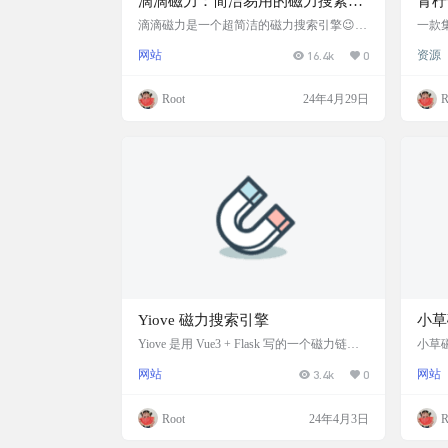
滴滴磁力：简洁易用的磁力搜素引
青柠
擎
体的
滴滴磁力是一个超简洁的磁力搜索引擎😉
一款
只有一个搜索框，没别的多余元素，用起来
浏览
网站
16.4k
0
资源
很方便🤩 它涵盖的内容比较全面，啥都有
飞。
😍 而且资源收录时间都很新鲜呢，这点还
地通
是挺不错的👍 网站截图 网站地址 http://ddcl.
不仅
Root
24年4月29日
R
me/
提供
松管
定义
适应
载地址 h
Yiove 磁力搜索引擎
小草
站
Yiove 是用 Vue3 + Flask 写的一个磁力链资
小草
源搜索工具。获取磁力的基本信息，如名
最热种
网站
3.4k
0
网站
称、磁力链接、大小、做种人数，磁力文件
资源
内容、预览图，支持多种搜索源，后续会慢
站。
慢添加。 网站截图 网站链接 https://bt.pyth.o
番号
Root
24年4月3日
R
nl
截图