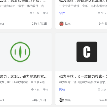
云盘：集云盘和磁力下载于一
磁力先锋：影音游戏资源磁力
软件
引擎
集云盘和磁力下载于一体的软件，内置
一个专注于动漫、音乐、电影和游戏
器功能，支持在线搜索，下载速度起
的磁力搜索引擎，拥有超过千万个资
11.8k
0
软件
5.1k
允许用户将文件上传到云端，并随时随
用户访问和享用。 磁力先锋网站的收
过手机或电脑访问这些文件。 青柠云盘
丰富，搜索快速，排序可以根据收录
为用户提供了方便的存储解决方案，还
资源大小，更新时间，热度等条件去
oot
24年4月12日
Root
24年4
了强大的文件管理功能，使用户能够轻
具体可以自行探索。 网站截图 网站地址 
理和共享他们的文件。软件允许用户自
s://clxf.me
文件夹结构、标签和文件排序方式，以
个人化的文件管理需求。 软件截图 下
ttps://axa.lanzn.com/b0…
磁力：BTHub 磁力资源搜索网
磁力星球：又一款磁力搜索引
磁力，BTHub 磁力搜索，全球最全最新
磁力星球，懂你的磁力链接搜索引擎
子磁力链接搜索，总收录 3kw+ 磁力
款磁力搜索引擎 磁力链接可以直接复
7.8k
0
网站
3.4k
。 一个专注于磁力链接搜索服务的网
线播放尝试了用不了。不过磁力链接
网站提供了高清电影、电视剧、软件、
在 pikpak，迅雷，夸克等云盘 中直
等多种资源的磁力链接搜索功能。 网站
可以播放，其实跟在线播放差不多 网
oot
24年3月31日
阿喵
24年3
 网站地址
网站地址