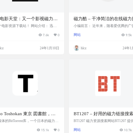
电影天堂：又一个影视磁力下
磁力酷 – 干净简洁的在线磁力
引擎
个电影资源下载站！ 网站介绍： 迅雷
小编前言： 近年来，随着爱优腾的广
天堂是一个磁力下载站，主打1080P影
多，即便是开了会员还是得忍受各种
7.6k
0
网站
9.5k
源，近10万部电影，提供磁力、迅雷和
谓的“会员专属广告”。为了保证大家
路由下载，无需注册。 网站截图： 网
视觉体验，今天小编给大家带来了一
： 主打1080P影视资源 资源丰富 提
整洁的磁力搜索网站——磁力酷。 网
lcz
24年1月10日
hlcz
24年1
力、迅雷、小米路由多种下载方式 无需
绍： 磁力酷是一个在线磁力资源搜索
 支持标签快速查找 提供热门排行榜 网
网站设计简洁，除了搜索功能还有热
 官网：https://xunlei8.cc/
榜单，资源比较丰富。可以搜索和下
磁力链接，包括电影、电视剧、纪录
漫、音乐等。 网站截图： 网站特色：
简洁 资源丰…
yo Toshokan 東京 図書館，一
BT1207 – 好用的磁力链接搜
本的磁力站
擎
体的BitTorrent库，一个日本的磁力
BT1207 磁力资源搜索网站BT1207 
搜索时最好用日文原版名称，资源库极
关搜索结果皆由用户搜索并自动从网
15.1k
0
网站
10.7k
音乐、动漫等都有。各种种子，磁力，
取 本站不存储任何资源内容，不提供