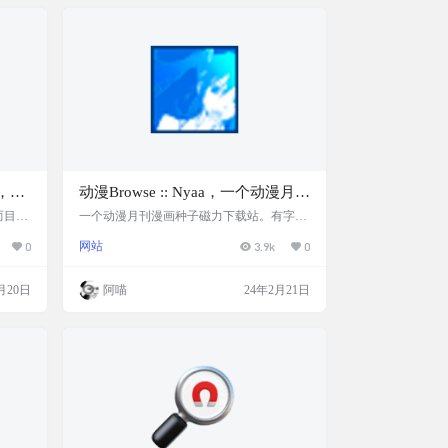
搜索到各种类型的资源。经阿喵测试，也是
个很不错的磁力链搜索站，资源挺全，访问
很快。 网站截图 网站地址
，在
动漫Browse :: Nyaa，一个动漫月刊
漫画种子磁力下载站
而目前
一个动漫月刊漫画种子磁力下载站。有字幕
和【浩
组在支持。资源更新很快。 无限制，直接下
0
网站
3.9k
0
下载界
载磁力和种子。 网站截图 网站链接 https://n
选择倍
yaa.si
录直接
月20日
阿喵
24年2月21日
//ww
axa.la