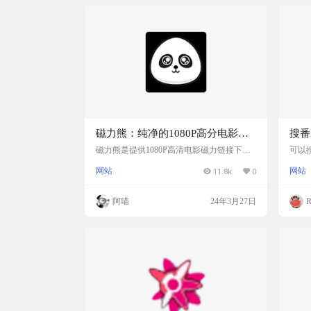
磁力熊：纯净的1080P高分电影磁
搜番
力链分享网站
磁力熊是提供1080P高清电影磁力链接下载
可以
的平台，支持在线观看。根据网站内容，磁
等。
网站
11.8k
0
网站
力熊专注于分享豆瓣高分电影的1080P高清
高达
版本，包括豆瓣Top250以及最新的高分电
索，
影。 首页即分享了最新更新的电影和剧集信
阿喵
24年3月27日
R
息，可以在这里找到各种类型的电影。目前
更新挺快的，基本上热门资源都可以搜索
到。 资源丰富，秒播放，最新热门电影，豆
瓣 Top250 高分电影榜单全都有，提供磁力
下载，无需注册登录，无广告，纯净的 …