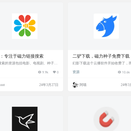
：专注于磁力链接搜索
二驴下载，磁力种子免费下载
线云播
搜索的资源包括电影、电视剧、种子等
幻影下载这个云播软件开始收费了，
网站目前收录的磁力链接和网盘资源已
可用的免费云播软件就【二驴下载】
9.9k
0
资源
10.6k
上千万条。 搜番：专注于磁力链接搜
克下载】比较好用， 这个和那个幻影
目前国内还能访问 网站截图 网站地址
面差不多，唯一差点的地方就是没有
速的地方，长按只能1.5倍速。不用登
oot
24年3月27日
阿喵
24年3
放磁力看就行 软件截图 软件下载 https:
w.123pan.com/s/9KtA-lQ7BA.htmlhttps://
nzn.com/b0dcpp09a