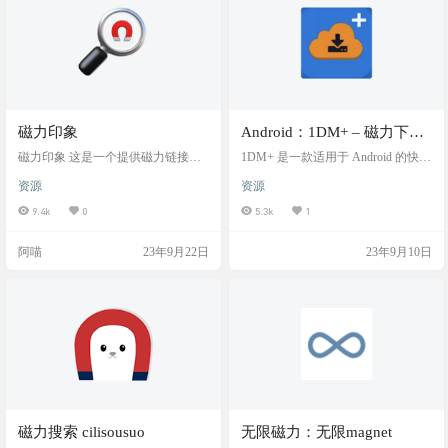
磁力印象
Android：1DM+ – 磁力下载
神器
磁力印象 这是一个提供磁力链接内
1DM+ 是一款适用于 Android 的快速
容预览的网站，要说明的是，这个
且先进的下载管理器（支持 Torren
资源
资源
网站不支持磁力搜索，不能下载，
t）。 如果您正在寻找功能强大的下
只是提供预览图。解析时间非常
载器，请尝试将此 1DM 下载到您的
9.4k
0
5.3k
1
快，基本上点击就能出预览图了，
手机上。它是当今最快、最先进的
可以帮助你快速的预览影片，防止
下载管理器，支持 Torrent 下载。此
阿喵
23年9月22日
23年9月10日
被骗下到花园宝宝，玛卡巴卡 网站
应用程序将帮助您下载视频、音频
截图 网站地址 https://alpha.magnet.pic
或浏览器，速度比正常下载快 50
s
0%，您可以将高清质量的视频下载
到手机上，也可以将视频转换为 mp
4。 软件截图 需要注意 初次打开需
要新建一个…
磁力搜索 cilisousuo
无限磁力：无限magnet