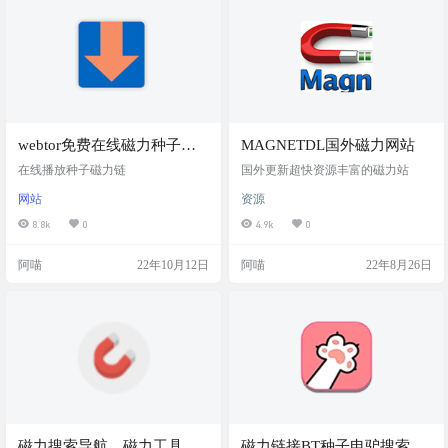
webtor免费在线磁力种子下
MAGNETDL国外磁力网站
载播放DOWNLOAD AND
在线播放种子磁力链
国外更新超快资源丰富的磁力站
PLAY TORRENTS
网站
资源
8.8k
0
4.9k
0
阿喵
22年10月12日
阿喵
22年8月26日
磁力搜索导航，磁力工具，
磁力链接BT种子电驴搜索下