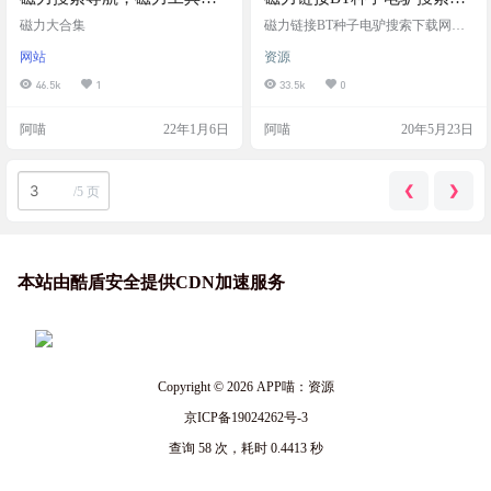
搜索引擎合集
载网站合集
磁力大合集
磁力链接BT种子电驴搜索下载网站
合集
网站
资源
46.5k
1
33.5k
0
阿喵
22年1月6日
阿喵
20年5月23日
❮
❯
/
5 页
本站由酷盾安全提供CDN加速服务
Copyright © 2026
APP喵：资源
京ICP备19024262号-3
查询 58 次，耗时 0.4413 秒