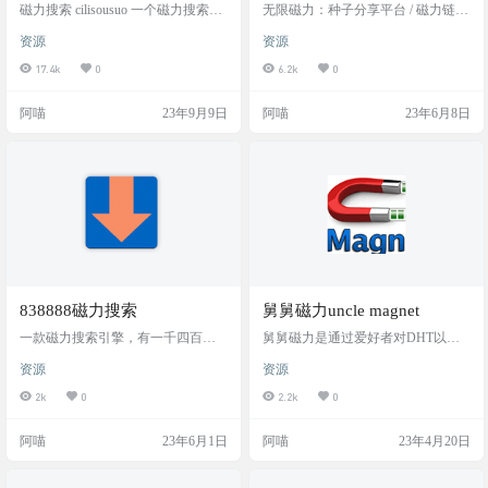
磁力搜索 cilisousuo 一个磁力搜索网
无限磁力：种子分享平台 / 磁力链搜
站，域名非常好记，就是磁力搜索
索引擎 无限磁力 服务（以下简称本
资源
资源
的拼音。支持的资源也比较丰富，
服务），本服务致力于打造全球资
包括一些 * 内容，无需注册，直接
源最丰富的磁力链接、种子搜索引
17.4k
0
6.2k
0
下载。阿喵搜了个变形金刚，就搜
擎，您在使用本服务前请认真阅读
到最新的4K 100多G的磁力链接 网
以下协议。本服务是以非人工检索
阿喵
23年9月9日
阿喵
23年6月8日
站截图 网站地址 (https://cilisousuo.co
的方式，依据您输入的关键字自动
m/)
搜索并生成第三方网页链接，本服
务没在服务器储存任何文件与内
容，故搜索结果不代表本服务的立
场。任何单位或个人应对使用搜索
引擎的结果自行承担风险。 网站截
图 网站地址
838888磁力搜索
舅舅磁力uncle magnet
一款磁力搜索引擎，有一千四百多
舅舅磁力是通过爱好者对DHT以及P
万的磁力链接和迅雷链接种。直接
2P网络,无意中研究出来的一个类引
资源
资源
搜索，就可以找到各种种子文件，
擎的副产品,后来通过关键词索引和
还支持在线观看。 网站截图 网站链
数据库优化,成就了舅舅磁力的今
2k
0
2.2k
0
接
天。不管是从视觉还是资源本身，
舅舅磁力从建站开始就致力打造成
阿喵
23年6月1日
阿喵
23年4月20日
一个最好的磁力搜索引擎。目前舅
舅纯粹靠爱发电，我们能保证的
是，资源一定是免费，这也是我们