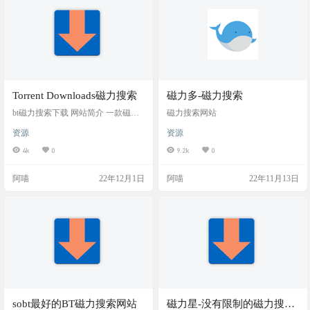
做站的初衷，感谢大家的支持。请
记住，一定要收藏永久地址发布
页，以防失联。 网站截图 网站地址
Torrent Downloads磁力搜索
磁力多-磁力搜索
bt磁力搜索下载 网站简介 一款磁力
磁力搜索网站
搜索引擎，可以搜索电视节目、电
资源
资源
影、音乐、游戏、软件、电子书等
各类资源。每个资源都会显示HEAL
4k
0
9.2k
0
TH，HEALTH越高的资源越容易下
载。 网站截图 网站地址 https://www.
阿喵
22年12月1日
阿喵
22年11月13日
torrentdownloads.pro
sobt最好的BT磁力搜索网站
磁力星-没有限制的磁力搜索