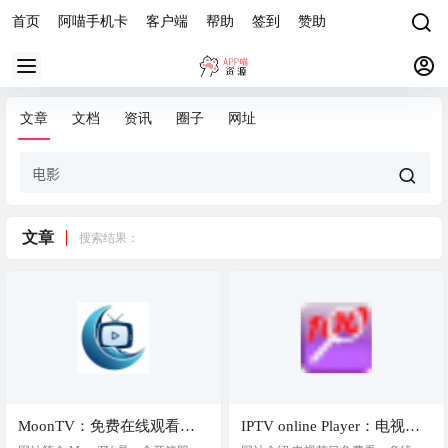
首页
阿喵手机卡
客户端
帮助
签到
赞助
文章
文档
资讯
圈子
网址
文章
搜索结果：
MoonTV：免费在线观看影
IPTV online Player：电视节
视资源，提供多个播放源
目在线免费看，多线路IPTV