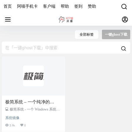
首页
阿喵手机卡
客户端
帮助
签到
赞助
全部标签
一键ghost下载
极简系统 – 一个纯净的
Windows 系统下载网站
💻 极简系统 - 一个 Windows 系统下
载站。网站提供 XP、win7、win1
系统镜像
0、win11、纯净版、办公版系统下
载。 网站不定期更新，系统无需激
3.9k
0
活，一键安装，并提供相关系统截