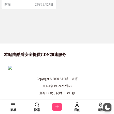
图、说明、自带软件、精简列表、
阿喵
23年11月27日
文件信息、下载地址等。 系统包含is
o镜像文件和GHO一键ghost还原文
件。提供各种网盘下载，无广告。
网站截图 网站链接 https://www.sysmi
ni.com/
本站由酷盾安全提供CDN加速服务
Copyright © 2026
APP喵：资源
京ICP备19024262号-3
查询 17 次，耗时 0.1498 秒
菜单
搜索
我的
顶部