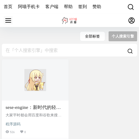
首页
阿喵手机卡
客户端
帮助
签到
赞助
全部标签
个人搜索引擎
sese-engine：新时代的轻量
级个人专属搜索引擎！快速
大家平时都会用百度和谷歌来搜索
部署在个人电脑，自定义爬
资料吧。不过大家有没有怀疑过，
程序源码
也许它们不那么可信？ 百度很坏，
取互联网上的数据
之前也有和竞价排名相关的丑闻。
526
0
谷歌好一点，它说它不作恶，但我