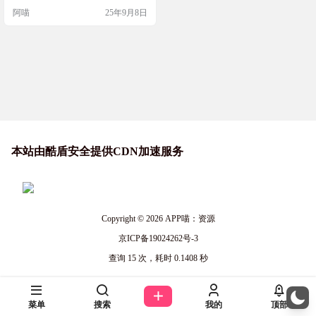
也不完全相信它，毕竟每个人的善
阿喵
25年9月8日
恶观本身就不同。我想，它们或多
或少都藏起了一些什么。 那怎么办
呢？ 我发明了强大并且安全的sese-e
ngine。它是一个轻量级的搜索引
擎，可以快速部署在个人电脑上。 s
ese-engine通过爬取互联网上的数
据，在本…
本站由酷盾安全提供CDN加速服务
Copyright © 2026
APP喵：资源
京ICP备19024262号-3
查询 15 次，耗时 0.1408 秒
菜单
搜索
我的
顶部