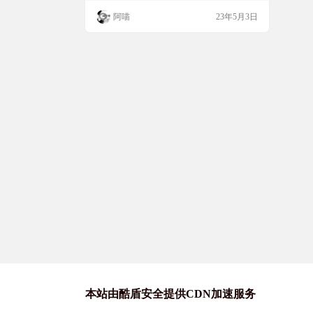
入下面命令： yum install unar （如果日后想
阿喵
23年5月3日
卸载 请运行 # yum -y remove unar） 2、在本
地上传至Centos中的.ZIP文件所在的目录
下，在Centos该文件所在目录下运行“终端”
然后，输入shell…
本站由酷盾安全提供CDN加速服务