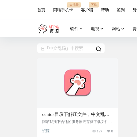
大流量
下载
首页
阿喵手机卡
客户端
帮助
签到
赞
软件
电视
网站
资
centos目录下解压文件，中文乱码
问题
阿喵我找下合适的服务器去存储下载文件
了。这个时候就需要导数据，现在打包传到
资源
197
0
了服务器上，结果解压后中文全部乱码，怎
么办 解决如下： 1、先安装unar，SSH中输