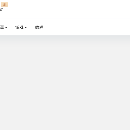
谢
助
源
游戏
教程