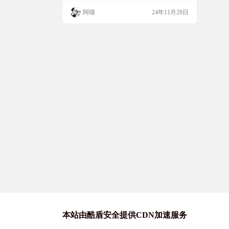
以不用将所有字体安装到系统中，只需加载
阿喵
24年11月28日
你正在工作的字体即可。而且，搭配我之前
推荐过的免费字体下载网站猫啃网，你可以
实现一站式全免费的字体管理和使用。如果
你对字体管理有需求，或者想要探索更多免
费软件，nexusfont绝对值得一试！ 软件…
本站由酷盾安全提供CDN加速服务