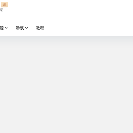
谢
助
源
游戏
教程