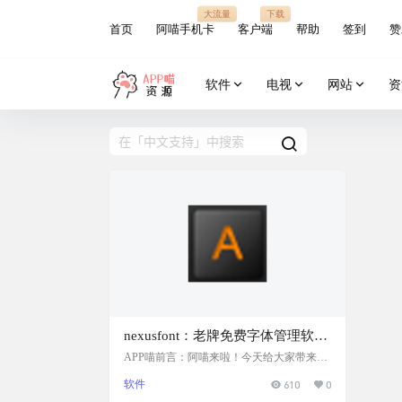
大流量
下载
首页
阿喵手机卡
客户端
帮助
签到
赞
软件
电视
网站
资
nexusfont：老牌免费字体管理软
件，一站式免费字体管理
APP喵前言：阿喵来啦！今天给大家带来一
个超级实用的字体管理工具——nexusfont。
软件
610
0
这是一款免费的软件，可以帮助设计师们轻
松管理、比较和选择字体。最棒的是，你可