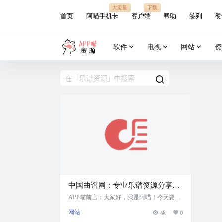
大流量
下载
首页
阿喵手机卡
客户端
帮助
签到
赞
软件
电视
网站
资
中国曲谱网：专业乐谱资源分享平
台，各类乐器戏曲曲谱一应俱全
APP喵前言：大家好，我是阿喵！今天要给
大家介绍一个对音乐爱好者特别有帮助的网
网站
4k
0
站 —— 中国曲谱网。这个网站就像是一个
乐谱的宝库，里面有简谱、五线谱、吉他