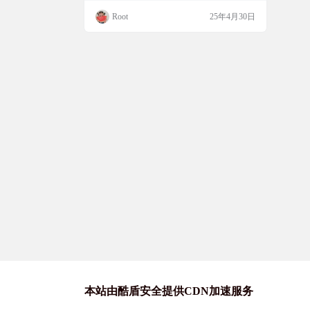
谱、钢琴谱，还有各种戏曲曲谱，比如京
Root
25年4月30日
剧、越剧、黄梅戏等等，涵盖了民歌、通
俗、美声、合唱、少儿、外国歌曲等多个类
别。不管你是想学某种乐器，还是对戏曲感
兴趣，都能在这个网站找到你需要的曲谱。
而且它支持多种乐器的乐谱，像钢琴、电子
琴、手风琴、萨克斯、长…
本站由酷盾安全提供CDN加速服务