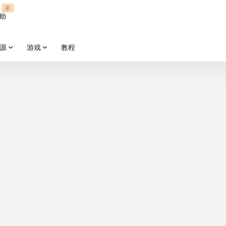
谢
助
源
游戏
教程