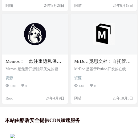
候效率杠杠的。 源码简介 Notty是一
是一个开源的多人在线协作知识库
阿喵
24年8月28日
阿喵
24年6月18日
款开源的AI驱动笔记应用和Markdo
应用，它使用 React 和 Node.js 构
wn编辑器，以其简洁的界面和快速
建，旨在为团队提供一个快速、协
的响应速度为特色，支持Markdown
作性强的知识库解决方案。 截图 特
语法和AI辅助功能，如智能提示和
色 界面美观：Outline 拥有一个现代
自动排版，同时提供云同步和本地
且美观的用…
存储选项，适合追求效率和简洁…
Memos：一款注重隐私保护
MrDoc 觅思文档：自托管、
的免费开源轻量级笔记服
私有部署的在线文档管理系
Memos 是免费开源隐私优先的轻量
MrDoc 是基于Python开发的在线文
务，docker一键部署
级笔记服务，轻松捕捉和分享您的
统和知识库
档系统。 MrDoc 适合作为个人和中
资源
资源
好主意。搭建一个私有的类似推特
小型团队的私有云文档、云笔记和
网站，Memos 的笔记可以是文本、
知识管理工具，致力于成为优秀的
1.5k
0
1.5k
0
代码、图像、音频或视频。支持 Mar
私有化在线文档部署方案。 你可以
kdown 语法。Docker 一键部署！ 开
简单粗暴地将 MrDoc 视为「可私有
Root
24年4月9日
阿喵
23年10月5日
源的个人知识管理系统，可以使用
部署的语雀」和「可在线编辑文档
Memos 来记录想法、学习笔记、工
的GitBook」。 MrDoc 全系产品目前
作文档等。全文搜索，导出为 PD
涵盖以下终端： 🌐Web端：开源版、
F、HTML 和 Markdown 格式，共享
专业版，版本对比 💻浏览器扩展：
功能之类都有哦。如果你正好在找
支持 Chromium 系列浏览器、Firef…
本站由酷盾安全提供CDN加速服务
笔记工具，…