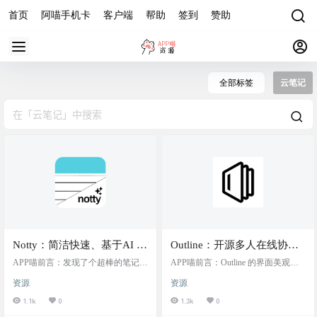
首页
阿喵手机卡
客户端
帮助
签到
赞助
全部标签
云笔记
Notty：简洁快速、基于AI 驱
Outline：开源多人在线协作
动的笔记应用和 Markdown
知识库应用，支持中文，支
APP喵前言：发现了个超棒的笔记应
APP喵前言：Outline 的界面美观、
编辑器
用，叫做Notty。这货不仅界面简洁
持 Docker 部署
功能丰富、兼容 Markdown 的特点，
资源
资源
到不行，而且用起来速度飞快。最
支持中文，支持 Docker 部署。可作
牛的是，它还是个AI助手，能帮你
为私人 wiki 或中小型公司的内部文
1.1k
0
1.3k
0
智能提示和自动排版，写东西的时
档和知识库平台。 网站简介 Outline