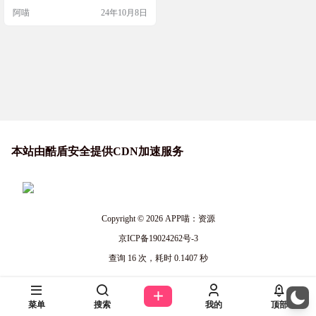
码。你可以自定义数据编码模式、
阿喵
24年10月8日
版本、错误容忍度、掩模模式，甚
至外观，支持SVG和PNG格式，直
接在浏览器中运行，没有限制。 网
站简介 qrframe是一个基于代码的QR
码生成器，它提供了丰富的定制选
项，包括数…
本站由酷盾安全提供CDN加速服务
Copyright © 2026
APP喵：资源
京ICP备19024262号-3
查询 16 次，耗时 0.1407 秒
菜单
搜索
我的
顶部