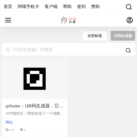
首页
阿喵手机卡
客户端
帮助
签到
赞助
全部标签
代码生成器
qrframe：QR码生成器，它提
供了丰富的定制选项，包括
APP喵前言：阿喵发现了一个很酷的
数据编码、外观和预设样
基于代码的QR码生成器——qrfram
网站
e。它受到QRBTF和Anthony Fu的QR
式，允许用户通过代码编辑
Toolkit的启发，能够让你通过编码的
612
0
器创建独一无二的QR码
方式来创建和定制各种风格的QR