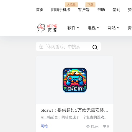
大流量
下载
首页
阿喵手机卡
客户端
帮助
签到
赞
软件
电视
网站
资
oldswf：提供超过5万款无需安装
Flash即可在线玩的小游戏网站，包
APP喵前言：阿喵发现了一个复古的游戏网
站，oldswf.com，里面竟然有超过5万个小游
括逃生、经营、恐怖、冒险等，为
网站
15.6k
0
戏！而且最棒的是，你再也不用为了玩Flash
喜欢在线游戏的用户带来了便捷的
游戏去安装插件啦。不管是你想解谜逃生、