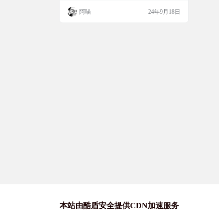
娱乐体验
经营小生意，还是想来点刺激的恐怖游戏，
阿喵
24年9月18日
这里统统都有。操作简单，直接点进去就能
玩，简直是游戏爱好者的天堂。赶紧来olds
wf.com，和阿喵一起畅游游戏世界吧！ 网站
简介 oldswf.com 是一个提供超过5万款无需
安装Flas…
本站由酷盾安全提供CDN加速服务