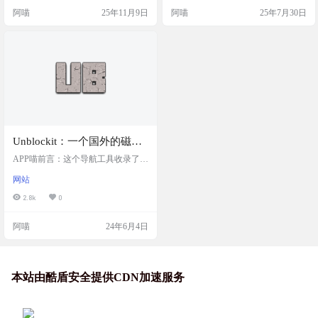
提供一个完善，健康的足球、篮球
阿喵
25年11月9日
阿喵
25年7月30日
等体育项目的包括直播、视频录
像、新闻的网站，只为给球迷们在
搜索比赛或者相关内容时提供一个
健全、符合需求的便利 这是一个国
内备案的个人站，网站没有广告，
可以看直播，看回放，看录像，看
资讯。体验不错 网站截图 网站链接
Unblockit：一个国外的磁力
种子导航网站
APP喵前言：这个导航工具收录了众
多知名的资源分享站点，例如 ThePir
网站
ateBay、YTS、EZTV 和 1337x 等，
它们各自以提供电影、电视节目、
2.8k
0
音乐、书籍等资源而闻名。Unblockit
还提供了 BuffStreams、LiveTV 和 R
阿喵
24年6月4日
ojaDirecta 等体育赛事直播网站的代
理链接，这使得用户可以实时观看
各种体育比赛，不受地域限制。 网
站简介 Unblockit 是一个磁力网…
本站由酷盾安全提供CDN加速服务