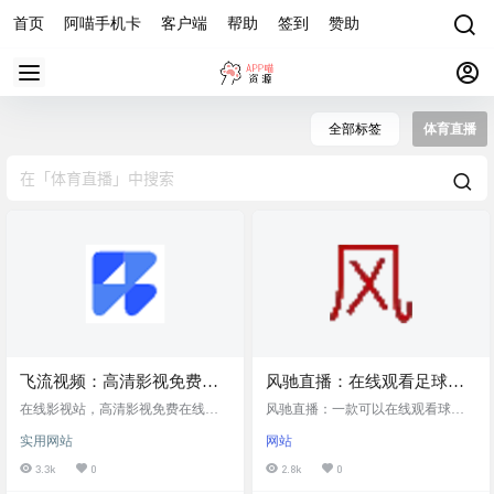
首页
阿喵手机卡
客户端
帮助
签到
赞助
全部标签
体育直播
飞流视频：高清影视免费在
风驰直播：在线观看足球、
线观看，电影，动漫，综
篮球等体育项目的包括直
在线影视站，高清影视免费在线观
风驰直播：一款可以在线观看球类
艺，体育，电视剧，电影解
看，电影，动漫，综艺，体育，电
播、视频录像、新闻的网站
赛事直播的网站。可以在网站上观
实用网站
网站
视剧，电影解说，短剧 网站截图 网
看NBA、CBA、英超、西甲、意
说，短剧
站链接
甲、德甲、法甲等多种联赛的实时
3.3k
0
2.8k
0
比赛。 致力于为广大的体育爱好者