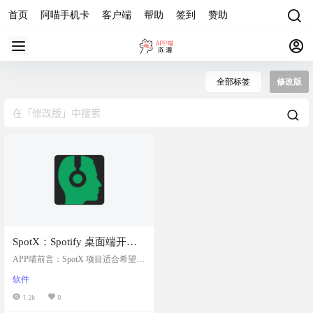
首页
阿喵手机卡
客户端
帮助
签到
赞助
全部标签
修改版
SpotX：Spotify 桌面端开源
修改版
APP喵前言：SpotX 项目适合希望自
定义 Spotify 客户端以获得更好使用
软件
体验的用户，尤其是那些想阻止广
告和尝试新功能的用户。 软件简介
1.2k
0
SpotX 是一个用于修改桌面版 Spotif