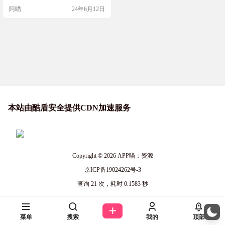
y 客户端的开源项目，通过阻止广告
阿喵
24年6月12日
和实现其他功能来增强 Spotify 用户
体验。阻止所有横幅广告、视频广
告和音频广告，可选择隐藏主页上
的播客、剧集和有声读物。 软件截
图 功能特点 增强用户体验：通过一
系列修…
本站由酷盾安全提供CDN加速服务
Copyright © 2026
APP喵：资源
京ICP备19024262号-3
查询 21 次，耗时 0.1583 秒
菜单
搜索
我的
顶部