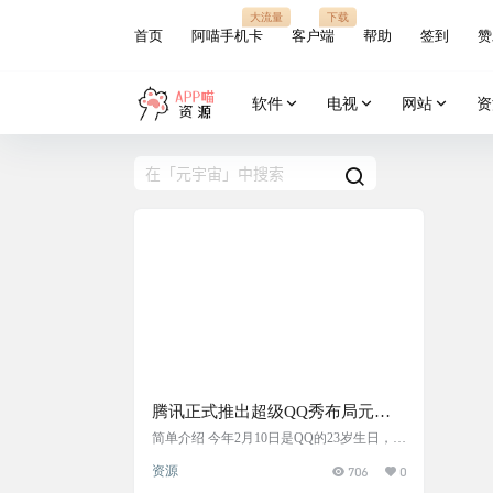
大流量
下载
首页
阿喵手机卡
客户端
帮助
签到
赞
软件
电视
网站
资
腾讯正式推出超级QQ秀布局元宇
宙
简单介绍 今年2月10日是QQ的23岁生日，20
01年我申请了第一个QQ号， 感谢QQ陪我走
资源
706
0
过了21年。 在23岁生日的时候，QQ正式推
出“超级QQ秀”。 什么是超级QQ秀呢? 就是