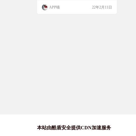
虚幻引擎4驱动的3D升级版QQ秀，就是画面
APP喵
22年2月11日
更好看了， 更Q弹了。而且支持AI捏脸，还
可以自己DIY虚拟形象表情，完成全新的交
互功能。 软件截图 咋一看，这就和去年百
度发布的元宇宙应用“希壤”很类似嘛，不过
超级QQ秀显得…
本站由酷盾安全提供CDN加速服务