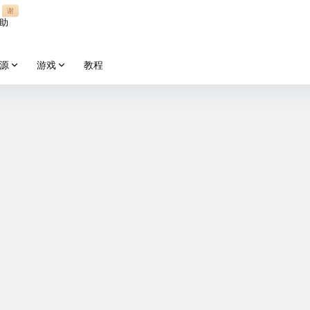
谢
助
源
游戏
教程