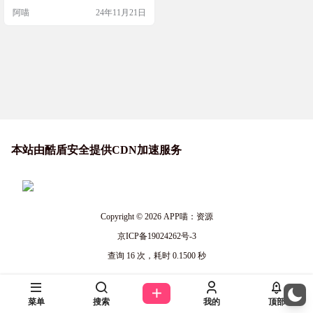
绘制，让你的想法一目了然。 网站
阿喵
24年11月21日
简介 Drawnix是一个功能强大的开源
白板工具，提供思维导图、流程图
等多种绘图功能。它具有友好的用
户界面，支持无限画布、自动保存
和多种导出格式，适合各类用户使
用。无论是个人创作还是团队协
作，Drawnix…
本站由酷盾安全提供CDN加速服务
Copyright © 2026
APP喵：资源
京ICP备19024262号-3
查询 16 次，耗时 0.1500 秒
菜单
搜索
我的
顶部