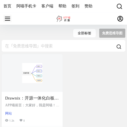
首页
阿喵手机卡
客户端
帮助
签到
赞助
全部标签
免费思维导图
Drawnix：开源一体化白板工
具，支持思维导图与流程图
APP喵前言：大家好，我是阿喵！今
多种绘图功能，具有友好的
天要介绍一个非常棒的工具——Dra
网站
wnix。这是一个开源的白板应用，
用户界面，支持无限画布、
完美适合团队协作、创意发散和项
1.2k
0
自动保存和多种导出格式
目规划，支持思维导图和流程图的