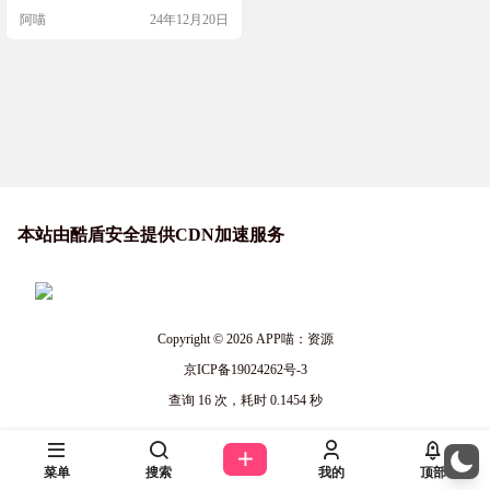
号，和国家地区标识以及国旗地区
阿喵
24年12月20日
旗帜图标，选择一个号码，点进
去，会跳转到…
本站由酷盾安全提供CDN加速服务
Copyright © 2026
APP喵：资源
京ICP备19024262号-3
查询 16 次，耗时 0.1454 秒
菜单
搜索
我的
顶部