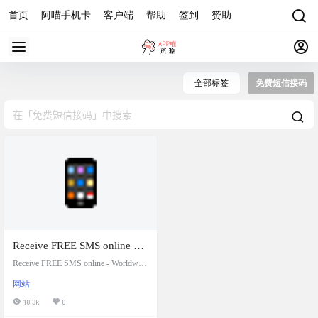
首页
阿喵手机卡
客户端
帮助
签到
赞助
全部标签
免费短信接码
Receive FREE SMS online –
Worldwide：短信接码，在
Receive FREE SMS online - Worldwide
世界范围内免费接收短信
Receive SMS Online For FREE.Verify
网站
your Services and APP. Receive Free s
ms text Online Worldwide. 网站截图
10.3k
0
操作说明 在网站首页可以看到手机