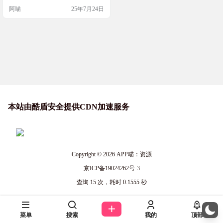
费的。答案当然是有的，兄弟，有
阿喵
25年7月24日
的 Deskpins：置顶你的任意windows
窗口程序 软件截图 安装使用 解压缩
ZIP文件后，双击deskpins.exe,软件就
会出现在任务栏，点击任务栏的图
标，就会出现一个黑色的📌图钉，
选择需要置顶的窗口，就会显…
本站由酷盾安全提供CDN加速服务
Copyright © 2026
APP喵：资源
京ICP备19024262号-3
查询 15 次，耗时 0.1555 秒
菜单
搜索
我的
顶部