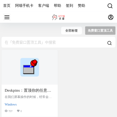
首页
阿喵手机卡
客户端
帮助
签到
赞助
全部标签
免费窗口置顶工具
Deskpins：置顶你的任意窗
口程序，windows电脑窗口置
在我们屏幕操作的时候，经常会需
顶工具
要参考某个程序内容，或者需要置
Windows
顶某个程序，某个文档界面。有什
么办法可以使某个程序或者文档始
737
0
终置顶？有这种软件吗？最好是免