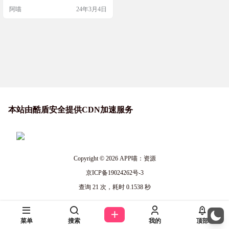
的互动社区 让反馈变得便捷，轻巧
阿喵
24年3月4日
网站截图 特色功能 让运营人员 不再
疲于运营 无需登录后台即可简单管
理 你与客户的沟通平台永远简洁有
序 如果你是程序员 何必自建反馈 几
行代码将兔小巢放入在任何地方，
包括公众号、APP、H5、网站等 帮
产品经理 …
本站由酷盾安全提供CDN加速服务
Copyright © 2026
APP喵：资源
京ICP备19024262号-3
查询 21 次，耗时 0.1538 秒
菜单
搜索
我的
顶部