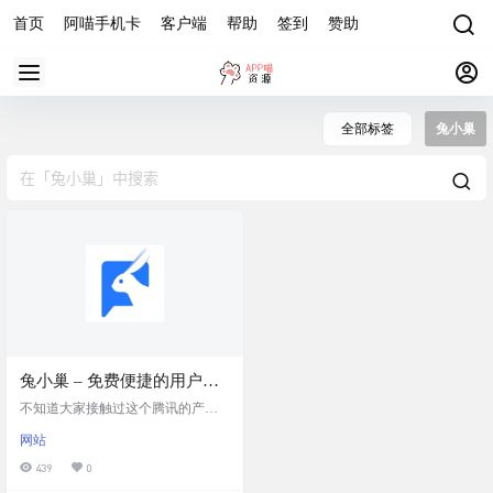
首页
阿喵手机卡
客户端
帮助
签到
赞助
全部标签
兔小巢
兔小巢 – 免费便捷的用户意
见反馈服务平台，用户反馈
不知道大家接触过这个腾讯的产品
搜集神器
没。阿喵在测试很多软件的时候，
网站
总能看到大家使用这个兔小巢。实
际体验下来还真是挺不错的，而且
439
0
免费。 几行代码 拥有和腾讯网一样