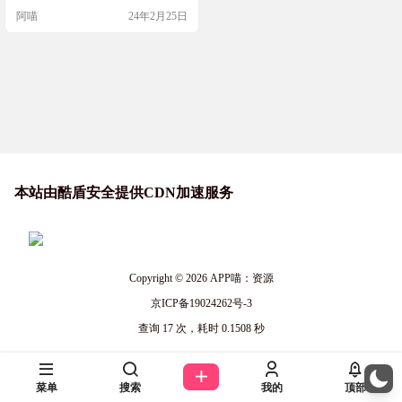
促进发现和连接人们。该公司总部
阿喵
24年2月25日
位于新泽西州北部，并在全球设有 1
2 个办事处。 EarthCam拥有和运营的
实时流媒体网络摄像头的全球网络
旨在将人们运送到世界各地可能难
以或不可能亲…
本站由酷盾安全提供CDN加速服务
Copyright © 2026
APP喵：资源
京ICP备19024262号-3
查询 17 次，耗时 0.1508 秒
菜单
搜索
我的
顶部