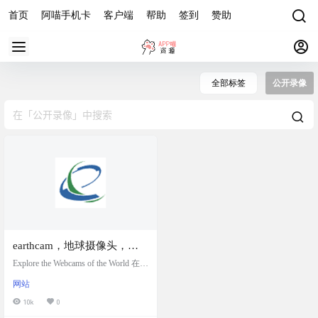
首页
阿喵手机卡
客户端
帮助
签到
赞助
全部标签
公开录像
earthcam，地球摄像头，带
你探索全球在线摄像头
Explore the Webcams of the World 在家
看世界 EarthCam 是提供网络摄像头
网站
内容、技术和服务的全球领导者。E
arthCam 成立于 1996 年，旨在通过
10k
0
创新的实时摄像头技术鼓励探索、