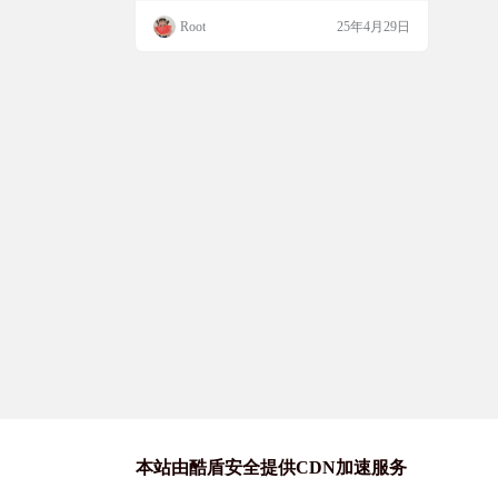
用，还能根据个人习惯高度定制，帮助大家
Root
25年4月29日
更流畅地展示内容。如果你经常在镜头前说
话或者需要在公众场合演讲，不妨试试这个
工具，说不定能帮到你不少呢，快来一起看
看吧！ 软件简介 这是一款专为演讲展示、
视频创作及公开演说场景打造的轻量化提词
器应用，提供简洁易…
本站由酷盾安全提供CDN加速服务