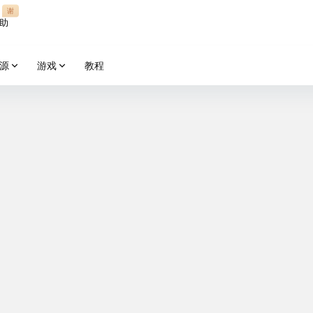
谢
助
源
游戏
教程