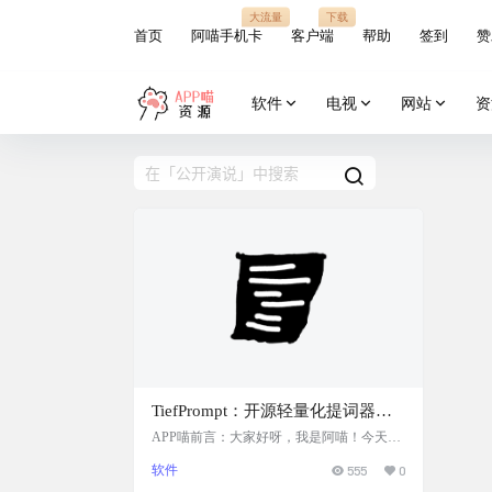
大流量
下载
首页
阿喵手机卡
客户端
帮助
签到
赞
软件
电视
网站
资
TiefPrompt：开源轻量化提词器应
用，助力演讲、视频创作与公开演
APP喵前言：大家好呀，我是阿喵！今天要
给大家介绍一款超实用的轻量化提词器应
说
软件
555
0
用，特别适合需要演讲、做视频创作或者公
开演说的小伙伴们。这个提词器不仅简洁易