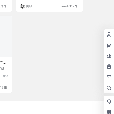
图片，
配图，让你的内容创作更加高效。使用这个
1月7日
阿喵
24年12月22日
文章或
工具，你只需要提供视频链接，它就能下载
好，用
视频、提取音频、转录文字，然后通过AI技
里有什
术整理成长文，最后生成小红书风格的笔
事，让
记。这个过程中，你还需要用到OpenRouter
还能…
API和Unsplash API来进一步优…
作与
册买
容创作
于帮助
，提
0
们的洞
属的创
的编辑
月14日
者能够
童是
台，支
正向激
创作者