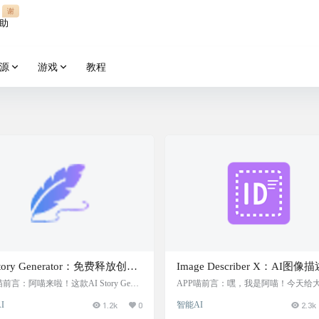
谢
助
源
游戏
教程
Story Generator：免费释放创造
Image Describer X：AI图像
无限创作独特故事，旨在帮助
具，助力内容创作与管理，让
喵前言：阿喵来啦！这款AI Story Gener
APP喵前言：嘿，我是阿喵！今天给
or简直是写作爱好者的福音！学生党写作
荐一个超棒的工具——Image Describer
快速生成独特的故事，支持多
图片“说话”，能够将图片转化
I
1.2k
0
智能AI
2.3k
教师备课、作家找灵感，通通都能用！
这个工具就像是给图片装上了“嘴巴”
言和目标年龄段，适用于个人
细准确的文字描述
输入想法，选好类型、长度、视角，几
我们把图片的内容描述得清清楚楚。