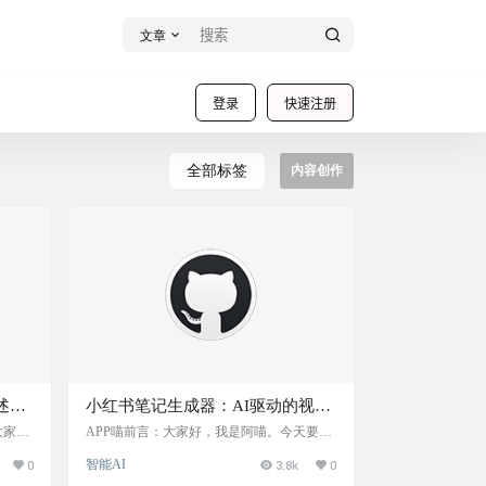
文章
登录
快速注册
全部标签
内容创作
描述工
小红书笔记生成器：AI驱动的视频
每张
内容转笔记工具，一键将视频转换
大家推
APP喵前言：大家好，我是阿喵。今天要给
 X。
你们介绍一个营销号必备的AI工具——小红
为详
为优质小红书笔记，自动优化内容
0
智能AI
3.8k
0
，能帮
书笔记生成器。这个工具能一键将视频内容
和配图
无论是
转换成小红书风格的笔记，自动优化内容和