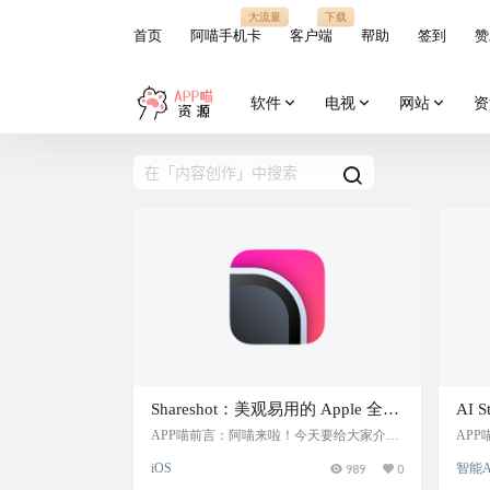
大流量
下载
首页
阿喵手机卡
客户端
帮助
签到
赞
软件
电视
网站
资
Shareshot：美观易用的 Apple 全平
AI 
台套壳截图 App,支持批量处理多张
力，
APP喵前言：阿喵来啦！今天要给大家介绍
APP
一个超实用的工具——Shareshot！这个 App
at
截图
用户
iOS
989
0
智能A
专门用来给截图加壳，支持 iOS、iPadOS、
文、
种语
macOS、Apple Vision Pro 等全平台，简直是
只要