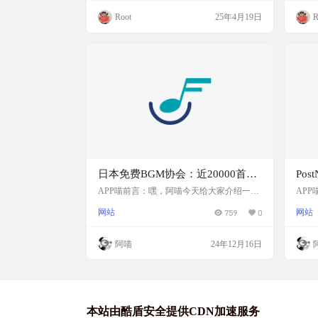
创作
设计师和内容创作者的福音！无论你是想给
秒钟
Root
25年4月19日
R
截图加个设备边框，还是想加个好看的背
不限
景，都能轻松搞定。学生党可以用来美化学
写作
习资料的截图，职场人士可以用它制作专业
意无限延
的演示材料，自由创作者更是能用它提升作
一款
品的视觉…
独特
日本免费BGM协会：近20000首音
Po
乐素材免费下载，适用于多种用
图生
APP喵前言：嘿，阿喵今天给大家介绍一个
AP
超棒的资源——日本免费BGM协会的音乐
的AI
途，包括商业用途、广播、广告和
字体
网站
759
0
网站
数据库。这个数据库开放了近20000首音乐
gra
游戏开发
换为
素材，全部免费下载！原本只提供给教育机
图生
构和专业制作领域的音乐素材，现在对所有
钟内
阿喵
24年12月16日
内容创作者开放了。只要简单注册，你就能
你的社
访问这些丰富的音乐资源。无论你是视频制
富的
作者、游戏开发者还是广告创作者，这个数
章和
据库都能帮到你。 网站简介 日本免费BGM
内容
协会开放了一个包含近20000首音乐素材的
月可
数据库…
本站由酷盾安全提供CDN加速服务