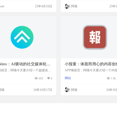
等
就能生成超棒的故事。而且完全免费，
做内容创作、营销推广还是日常管理
oot
25年4月16日
阿喵
25年
次数，无需注册！特别推荐给想要提升
它都能派上大用场。比如，你想写篇
效率或者寻找灵感的小伙伴，让你的创
者做个小视频，但不知道选什么配图
伸！ 网站简介 AI Story Generator是
这个工具一分析，它就能告诉你图片
免费在线工具，旨在帮助用户快速生成
么、是什么情绪，还能帮你编个小故
的故事。…
你的创作更有灵感和吸引力。而且它
stNitro：AI驱动的社交媒体轮播
小报童：体面而用心的内容创
成器，支持多种模板、颜色和
付费平台，支持专栏订阅和小
P喵前言：阿喵今天要介绍一个超级实用
APP喵前言：阿喵今天要介绍一个内
工具——PostNitro，它是一个专为Insta
者的平台——小报童。这个平台专注
选择，并将长篇文章和推文转
断制，旨在建立正向激励机制
652
0
网站
1.5k
m、LinkedIn等社交媒体平台设计的轮播
创作者通过付费专栏和小册模式将他
吸引人的轮播图片
供纯净的编辑体验
成器。利用这项AI技术，你可以在几分
察转化为价值。小报童提供了一个专
创建出视觉吸引力极强的轮播图，提升
作后台，让创作者能够拥有一个纯净
阿喵
24年10月17日
阿喵
24年10
交媒体内容质量。PostNitro提供了丰
体验，同时摒弃了社群功能，让创作
模板、颜色和字体选择，还能将长篇文
更专注于观点的表达。 网站简介 小报
推文转换成吸引人的轮播图片，让你的
一个为内容创作者提供付费服务的平
在社交平台上更加突出。免费用户每个
持专栏订阅和小册买断制，旨在建立
以生成3次…
励机制，提供纯净的编辑体验，并以
为中心提供多种支…