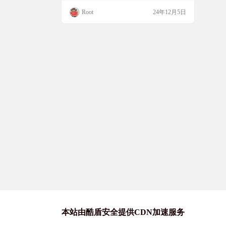
置指纹识别规则
端口扫描和漏洞检测。支持TCP扫描、服务
Root
24年12月5日
识别、漏洞验证等多种模式，还支持多线程
扫描，内置多种指纹识别规则。无论是Wind
ows、macOS还是Linux，都能用得上。快来
看看吧！ 工具简介 Qscan是一个开源的轻量
化全方位内网扫描器，支…
本站由酷盾安全提供CDN加速服务