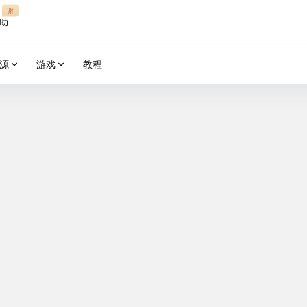
谢
助
源
游戏
教程