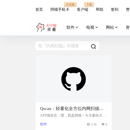
大流量
下载
首页
阿喵手机卡
客户端
帮助
签到
赞
软件
电视
网站
资
Qscan：轻量化全方位内网扫描
器，高效端口扫描与漏洞检测，支
APP喵前言：嘿，我是阿喵！今天要给大家
介绍一个超给力的工具——Qscan。如果你
持TCP扫描、服务识别和漏洞验证
软件
2.9k
0
需要对内网进行扫描，这个工具绝对能帮到
等多种模式，具备多线程扫描和内
你。它比Fscan更快，且免杀，专注于高效