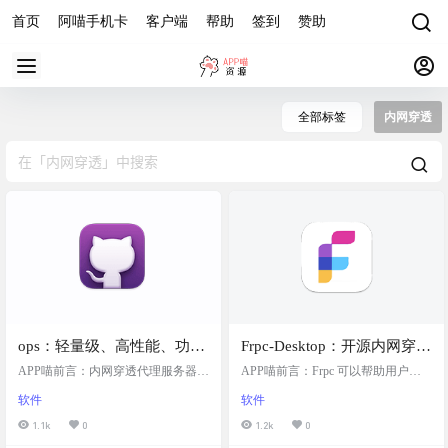
首页
阿喵手机卡
客户端
帮助
签到
赞助
全部标签
内网穿透
ops：轻量级、高性能、功能
Frpc-Desktop：开源内网穿透
强大的内网穿透代理服务
桌面版客户端，远程访问内
APP喵前言：内网穿透代理服务器
APP喵前言：Frpc 可以帮助用户在
器，支持tcp、udp、socks5、
——ops。这是一款轻量级、高性能
网设备和服务
没有公网 IP 的情况下远程访问内网
软件
软件
的工具，功能强大到没朋友。它支
设备和服务。 软件简介 Frpc-Deskto
http等几乎所有流量转发
持TCP、UDP、SOCKS5、HTTP等
p 是一个开源项目，它开发了一个跨
1.1k
0
1.2k
0
几乎所有流量转发，不管你是想访
平台的桌面客户端，专门用于实现