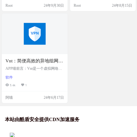
问内网网站、调试本地支付接口、S
内网穿透。用户可以利用 Frpc-Deskt
Root
24年9月30日
Root
24年8月15日
SH访问、远程桌面，还是内网DNS
op 在没有公网 IP 的情况下远程访问
解析，它都能搞定。而且，它还带
内网中的各种设备和服务，例如 NA
有一个功能强大的Web管理端，让你
S、远程桌面、自建网站，以及 Doc
的管理更加轻松。如果你需要一个
ker 等。 截图 特征 跨平台支持：Frp
稳定又高效的内网穿透工具，ops绝
c-Desktop…
对值得一试！ 工具简介 ops是一款
轻…
Vnt：简便高效的异地组网、
内网穿透工具，将不同网络
APP喵前言：Vnt是一个虚拟网络工
下的多个设备虚拟到一个局
具，将不同网络下的多个设备虚拟
软件
到一个局域网下。Vnt 作为一个多功
域网下
能的网络工具，特别适合需要远程
5.4k
1
访问内网服务或在不同地点实现局
域网功能的用户。它的跨平台特性
阿喵
24年6月17日
和开源属性，为用户提供了灵活性
和自主性，同时也支持了社区的参
与和创新。 软件简介 Vnt 是一款开
源的虚拟网络工具，也常被称作 VP
N（Virtual Private Network）。它主
本站由酷盾安全提供CDN加速服务
要设计用来实现异地…