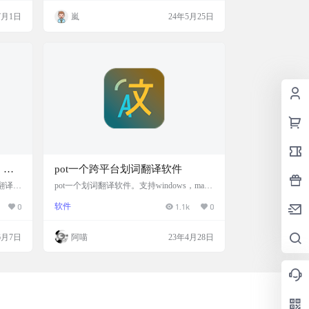
服务。
大大提高你的效率。今天阿喵就给大家分享
7月1日
嵐
24年5月25日
译结
一个利用AI对网页自动摘要、翻译、对话的
 截图
Chrome 插件 网站介绍 FisherAI 是一款为提
柯林斯
高学习效率而设计的Chrome插件，通过一键
I、G
操作，支持自动摘要、网页及视频翻译、多
轮对话等功能。此外，F…
、截
pot一个跨平台划词翻译软件
翻译软
pot一个划词翻译软件。支持windows，macO
put, s
S,Linux等。 🌟划词翻译 鼠标选词，即刻翻
0
软件
1.1k
0
e 截图
译！ 🚀Tauri驱动 Rust + React 开发，界面美
、划词
观，性能强悍！ 🧩多翻译接口 支持百度、
译源/
谷歌、DeepL、Open AI等多个接口！ 名字
6月7日
阿喵
23年4月28日
量方
来源 pot(Translator of Pylogmon | 派了个萌的
翻译器) 不用 top 是因为已经有知名 linux 软
件占用了top这个…