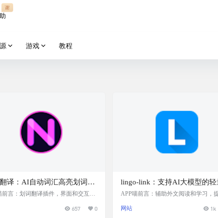
谢
助
源
游戏
教程
翻译：AI自动词汇高亮划词翻
lingo-link：支持AI大模型的
件
AI划词翻译浏览器插件
P喵前言：划词翻译插件，界面和交互做
APP喵前言：辅助外文阅读和学习，
错，可自动高亮翻译过的单词，鼠标悬
典、翻译、单词收藏、单词笔记和记
657
0
网站
1k
可显示释义，经常阅读外文网页的可以
能。 插件简介 lingo-link 是一款支持
，完全免费，重度使用需登陆。 插件简
的浏览器划词翻译插件，它利用先进的