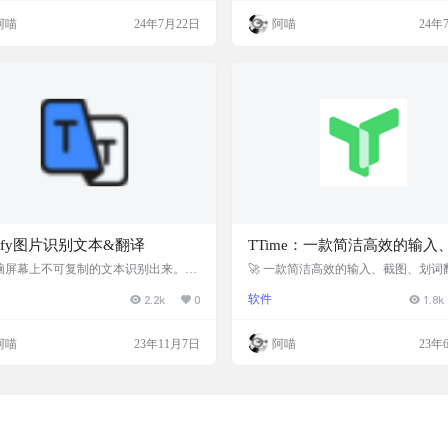
霓虹翻译是一个界面友好、交互便捷的划
术为用户提供快速、准确的即时翻译
阿喵
24年7月22日
阿喵
24年
译插件，它通过自动高亮已翻译单词、
只需选中文本，即可获得多语言的翻
单词气泡释义、一键管理高亮和AI驱动
果，极大地方便了跨语言阅读和学习。
确翻译，显著提升了阅读外文网页的效
特色 查词：有道查词简明、有道查词
学习外语的体验。此外，该插件完全免
翻译：有道翻译、Google翻译、OpenA
并且用户可以通过微信直接与开发者沟
emi、moonsh…
非常适合…
xtify图片识别文本&翻译
TTime：一款简洁高效的输入
图、划词翻译软件
脑屏幕上不可复制的文本识别出来。且
🚀 一款简洁高效的输入、截图、划词
可以自定义快捷按钮，如：一键打开浏
件 🚀 A concise, efficient, good-looking in
2.2k
0
软件
1.8k
并搜索文本框内的文字，或一键翻译文
creenshot, and word translation softwar
 软件截图 软件功能 自定义快捷键，默
简介 主要功能：输入翻译、截图翻译
shift + 鼠标右键 Esc 键关闭捕获窗口 自
翻译 目前已集成翻译/文字识别服务 翻
阿喵
23年11月7日
阿喵
23年
下方按钮，可以增删改按钮 文档 软件
文字识别申请参考 与「Pot」对比 ▫️重
 200KB 左右 离线使用，不获取用户
面，「Pot」采用 Rust + React，更…
 排除程序，即指定程序不触发快捷键
事项 软件并非能百分百概率获取到文
 必须是文字，比如…