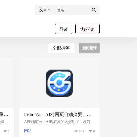
文章
登录
快速注册
全部标签
划词翻译
轻量级
FisherAI – AI对网页自动摘要、翻
译、对话的Chrome 插件
提供词
APP喵前言：AI现在真的太好用了，以前浏
忆等功
览网页通篇读好久，要是长篇大论的文章更
0
网站
648
0
大模型
是不知道啥是重点。现在有了AI，AI可以帮
AI技
你读取网页，自动给你总结内容，真是可以