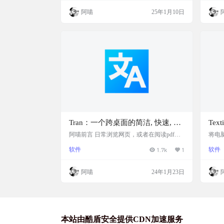
助你轻松收藏和复习单词，非常适合需要提
介 
阿喵
25年1月10日
升英语水平的朋友们哦！ 扩展简介 单词收
词翻
藏助手是一款Chrome扩展，旨在帮助用户轻
提供
松收藏和复习英语单词。当用户在阅读英文
的精
文档时，可以通过划词功能将不认识的单词
率和
添加到个人词库中。工具支持通过微信小程
费，
序随…
通，
Tran：一个跨桌面的简洁, 快速, 划
Te
词翻译工具软件
阿喵前言 日常浏览网页，或者在阅读pdf，
将电
或者看外文文章，亦或者在使用英文软件，
用户
软件
1.7k
1
软件
总会遇到一些不知道意思的单词或者句子，
览器
这个时候你是复制句子再去翻译软件或者百
字。
度翻译，谷歌翻译，有道翻译或者词典软件
认是 
阿喵
24年1月23日
去黏贴查询吗？效率太低了，今天阿喵给你
定义
分享一个小巧，快速的划词翻译工具：Tra
体积小
n，只要是划词的地方，他都可以翻译 软件
信息
简介 Tran，简洁, 快速, 划词翻译，支持wind
注意
ows，macOS，linux 一…
字。
本站由酷盾安全提供CDN加速服务