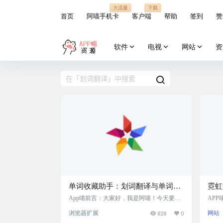
大流量
下载
首页
阿喵手机卡
客户端
帮助
签到
赞
软件
电视
网站
资
单词收藏助手：划词翻译与单词收
霓虹
藏，轻松积累英语词汇，支持通过
译插
App喵前言：大家好，我是阿喵！今天要跟
AP
大家分享一个非常实用的Chrome扩展——单
的不
微信小程序随时查阅词汇
浏览器扩展
828
0
网站
词收藏助手。无论你是在学习英语，还是在
停即
阅读英文文章时遇到生词，这款工具都能帮
看看