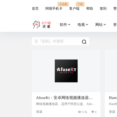
大流量
下载
首页
阿喵手机卡
客户端
帮助
签到
赞
软件
电视
网站
资
AfuseKt：安卓网络视频播放器，
Ha
适用于阿里云盘、Alist、
阿里
网络视频播放器，适用于阿里云盘、Alist、
Ham
WebDAV、Emby 等，支持刮削与海报墙，
集追
WebDAV、Emby 等
Emb
资源
5.9k
0
资源
免费使用，需要注册。 支持协议：Alist，S
源和
MB，Webdav，Emby（直连），Local，jellyf
用，