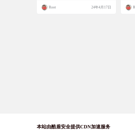
in（直连），阿里网盘 最低版本支持安卓1
验。 
Root
24年4月17日
R
1。 软件截图 软件下载 https://github.com/Atte
mb
mptD/AfuseKt-release/releases/latest
爱的
要观看
pps.a
本站由酷盾安全提供CDN加速服务