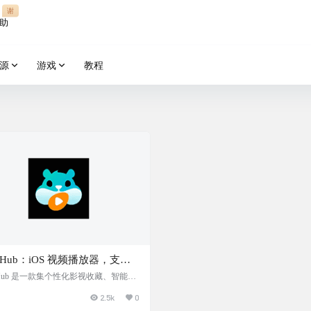
谢
助
源
游戏
教程
mHub：iOS 视频播放器，支持
云盘、百度云盘、WebDav、
Hub 是一款集个性化影视收藏、智能剧
踪、全能视频播放支持、多元化文件来
y
2.5k
0
AI智能快搜于一体的私人云影专家应
旨在为用户提供无缝且丰富的观影体