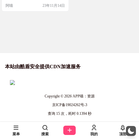
fx模块很多，采用PECMD内核和7zS
阿喵
23年11月14日
FX内核自解压模块打包，创建的单
文件体积小，支持传递参数,文件防
修改，打包解压加密,程序运行无需
额外PECMD.exe。 开发者不搞了，
直接把源码送了有缘人。可惜了 软
件截图 软件功能： —全新的…
本站由酷盾安全提供CDN加速服务
Copyright © 2026
APP喵：资源
京ICP备19024262号-3
查询 15 次，耗时 0.1394 秒
菜单
搜索
我的
顶部