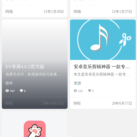
阿喵
21年1月29日
阿喵
21年1月27日
EV录屏4.0.2官方版
安卓音乐剪辑神器 一款专门
用来剪辑音乐的软件
免费无水印，集视频录制与直播功
本文是安卓音乐剪辑神器 一款专门
能于一身的桌面录屏软件，可实现
用来剪辑音乐的软件 软件介绍
软件
资源
分屏录制、实时按键显示、录屏涂
这是一款专门用来剪辑音乐的软
鸦等功能
件，使用方法简单，不复杂；内包
747
0
638
0
含 剪切 合成 转换 视频 其他 历史
等；有了这款软件之后，遇到想用
阿喵
20年10月15日
阿旺
20年6月17日
来做铃声的歌曲，自己动手即可操
作，就不需要再去找铃声了！ 软件
截图 使用方法 安卓手机下载 并
打开软件 点击+号-剪切-点击导入歌
曲 再把你所需要听得歌曲导入进
来 可选 文…