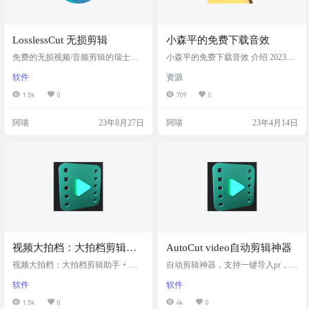
LosslessCut 无损剪辑
小森平的免费下载音效
免费的无损视频/音频剪辑的瑞士军
小森平的免费下载音效 介绍 2023年
刀 LosslessCut 旨在成为终极跨平台
4月10号我将音效增加到 约1800 种
软件
资源
FFmpeg GUI，可对视频、音频、字
声音! 來自中国的朋友们，欢迎！我
幕和其他相关媒体文件进行极快速
是小森，非常感谢各位使用我制作
1.5k
0
709
0
且无损的操作。主要功能是对视频
的音效！ 免费音效可用於你想用的
和音频文件进行无损修剪和剪切，
项目，如电影、短片、游戏、发
阿喵
23年8月27日
阿喵
23年4月14日
这对于通过粗剪从摄像机、GoPro、
表、动画、舞台表演、广播剧、有
无人机等拍摄的大型视频文件来节
声书、软体。可自由利用，商业利
省空间非常有用。它可以让您快速
用、加工、应用、或工业产品的使
从您的视频中提取出好的部分。视
用也可，不限制作品内容 截图 网址
频并丢弃许多 GB 的数据，而不进行
链接：https://taira-komori.jpn.org/fre
缓慢的重新编码，从而损失质量…
e…
视频大拍档：大拍档剪辑助
AutoCut video自动剪辑神器
手 + 创作助手
视频大拍档：大拍档剪辑助手 + 创
自动剪辑神器，支持一键导入pr，达
作助手 是由B站UP主视频大拍档设
芬奇，fcpx。无广告，无会员套路。
软件
软件
计和开发的整合了视频剪辑中非常
可以一键删除无效停顿无声片段。
实用的功能于一体的桌面程序，目
体验很好 软件截图 软件特色 提高剪
1.5k
0
4k
0