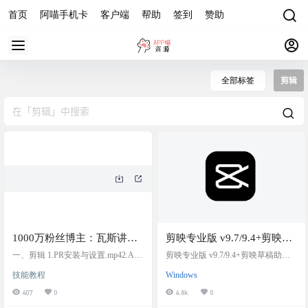
首页
阿喵手机卡
客户端
帮助
签到
赞助
全部标签
剪辑
1000万粉丝博主：瓦斯讲故
剪映专业版 v9.7/9.4+剪映草
事，2025全新影视解说课
稿助手-利用预合成草稿原理
一、剪辑 1.PR安装与设置.mp42.AU
剪映专业版 v9.7/9.4+剪映草稿助手-
程。从文案写作到剪辑课程
PS安装与设置.mp43.软件的功能与认
不登录可导出 VIP素材
利用预合成草稿原理不登录可导
技能教程
Windows
识pe.mp44.如何导入所需素材.mp45.
出 VIP素材 操作简单 预合成之后，
全部包含
如何创建序列开始剪辑.mp46.剪辑中
复制标题，打开助手即可看到mp4
407
0
4.8k
0
各个轨道的作用.mp47.剪辑中工具的
就复制，打开， 没了！ 具体看视频