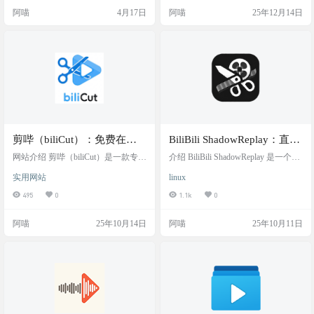
使用与运用.mp48.完整剪辑流程演
吧，不会错过细节 体积最小的助
阿喵
4月17日
阿喵
25年12月14日
示.mp49.作品的导出与设置.mp410.A
手 47kb 效果演示 软件下载
U与配音.mp4 二、文案 1.第一板
块：到底什么是影视解说文案？（4
课时）2.第二板块：影视解说文案写
作方法…
剪哔（biliCut）：免费在线 B
BiliBili ShadowReplay：直播
站视频剪辑工具，依托B站开
录制、实时回放、剪辑、投
网站介绍 剪哔（biliCut）是一款专为
介绍 BiliBili ShadowReplay 是一个缓
放的API接口可应用于bilibili
B站视频内容打造的免费在线提取与
稿工具，目前支持 B 站和抖
存直播并进行实时编辑投稿的工
实用网站
linux
剪辑工具。其核心价值在于显著简
具。通过划定时间区间，并编辑简
片段截取、音频提取、剪辑
音直播
化视频编辑流程，用户无需下载完
单的必需信息，即可完成直播切片
495
0
1.1k
0
预览和内容二次加工等
整视频即可实现精准剪辑与内容提
以及投稿，将整个流程压缩到分钟
取。本工具依托B站开放的API接口
级。同时，也支持对缓存的历史直
阿喵
25年10月14日
阿喵
25年10月11日
及先进的视频解析技术，提供高效
播进行回放，以及相同的切片编辑
便捷的视频处理功能，可广泛应用
投稿处理流程。 目前仅支持 B 站和
于片段截取、音频提取、剪辑预览
抖音平台的直播。目前提供了 Windo
和内容二次加工等场景，大幅提升
ws、Linux 和 MacOS 三个平台的安
视频再创作效率。 输入视频链接，
装包。还支持Docker部署。 截图 链
选择格式与时段，最长 60 秒，即可
接
直接下载保存视…