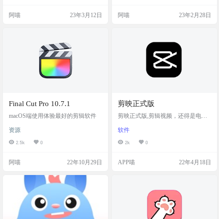
前以支持Mac OSX和Windows系统
辑效率帮你完成费时费力的机械操
内置可商用音乐，字体，音效。查
作 更加清晰连贯只留干货，只减时
阿喵
23年3月12日
阿喵
23年2月28日
找十分方便。 图片效果 软件特色 可
长，不减内容 缩短节目时长把控节
视化视频脚本(目前整合在了剪辑助
奏，持续捕捉观众注意力 无缝平滑
手中) 素材裁剪器 为剪辑而生的本地
过渡剪接太硬，卡顿影响观感?不存
音乐播放器 字幕生成器 软件下载
在的 注意事项 本工具长期免费，目
前在测试阶段，部分机型、部分媒
体文件可能出现问题。如有问题或
建议，欢迎 …
Final Cut Pro 10.7.1
剪映正式版
macOS端使用体验最好的剪辑软件
剪映正式版,剪辑视频，还得是电脑
端操作 01 软件信息 ?软件类型 ： 剪
资源
软件
映正式版 适用设备： PC,MAC 收费
与否： 免费 02 功能介绍 截图 剪映
2.5k
0
2k
0
专业版是抖音推出的一款免费的全
能易用的视频剪辑软件。剪映手机
阿喵
22年10月29日
APP喵
22年4月18日
版由于模板丰富，受到了不少视频
创作者的喜爱。但手机剪辑在操作
上有局限性，较复杂的视频处理就
无能为力，现在剪映电脑版真的来
了。 与手机版剪映相比，可操作界
面大大提升，不再局限狭小的手机
屏幕…