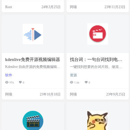
际上使用起来流畅好用，不占用系
剪切（即基于关键帧的不重编码剪
Root
24年3月25日
阿喵
23年11月23日
统资源，功能很全，很好用的一款
切），音视频流字幕流的提取、视
提词器。 软件截图 功能特色 生产力
频合并、视频封装等等， 还有各种
与易用性：QPrompt旨在不干扰用户
杂七杂八的功能，就像另一个格式
创作流程的同时，提供高效的工作
工厂 软件截图 软件特色 简单而完整
方式。 在场感：QPrompt鼓励用户在
的界面 Shutter Encoder 是最好的视频
演…
转换器软件之一，它还可以处理
图…
kdenlive免费开源视频编辑器
找台词：一句台词找到电影
片段
Kdenlive 自由开源的免费视频编辑软
一键找到想要的台词片段。做混剪
件。简单易学，永久免费，用途不
不再头疼。 可以根据地区年份，以
软件
资源
限。支持中文 Kdenlive 是一款自由
及影片类型进行搜索，查到后可以
开源的免费视频剪辑软件，项目发
见到这句台词在影片的具体时间
974
0
1.6k
0
起于 2003 年。Kdenlive 基于 Qt 和 K
段。以及视频截图，台词中英文
DE 程序库框架构建，大部分的视频
等。用来找素材做视频剪辑可以说
阿喵
23年10月18日
阿喵
23年9月25日
处理功能则是通过 MLT 媒体程序框
实在是太方便了。 网站截图 网站链
架实现，而 MLT 的功能则是基于 FF
接 https://zhaotaici.cn/
mpeg、frei0r、movit、ladspa、sox 等
自由开源软件项目实现。 Kde…