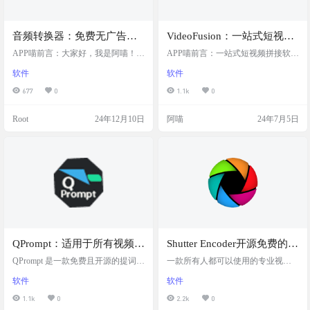
音频转换器：免费无广告的
VideoFusion：一站式短视频
iOS音频格式转换工具，支持
拼接处理软件，自动旋转视
APP喵前言：大家好，我是阿喵！今
APP喵前言：一站式短视频拼接软
音频格式转换、剪辑、提取
天给大家推荐一个超实用的音频工
频为横屏/竖屏，提升画质，
件，专为视频编辑中的常见问题设
软件
软件
具——音频转换器。这是一位程序
计。 软件简介 VideoFusion 是一款功
音频和批量操作等功能，可
压缩视频
员为他媳妇精心打造的音频工具，
能全面的一站式短视频拼接软件，
677
0
1.1k
0
导出19种音频格式
功能强大，支持音频格式转换、音
提供无依赖的即点即用体验，具备
频剪辑、提取音频和批量操作等。
自动去黑边、帧同步、分辨率调整
Root
24年12月10日
阿喵
24年7月5日
它能导出19种音频格式，最重要的
以及批量视频方向转换等智能功
是完全免费，没有任何广告和会员
能。它通过先进的算法快速提取视
限制，使用起来非常方便。目前只
频主体，提升视频质量，并支持多
有iOS版本，快来试试吧！ 网站简介
种视频格式，同时具备实时进度反
音频转换器是一款免费无广告的iOS
馈和日志记录。VideoFusion 的用户
音频工具，支持音频格式转换、剪
界面简洁直观，易于操作，是视频
辑、提取音频和批量操作…
编辑爱好…
QPrompt：适用于所有视频制
Shutter Encoder开源免费的专
作者的个人提词器软件
业视频编辑压缩转换工具
QPrompt 是一款免费且开源的提词软
一款所有人都可以使用的专业视频
件，专为视频创作者设计，旨在提
转换压缩工具，主要基于 FFmpeg。
软件
软件
高生产力、易用性和流畅性能。它
根据视频编辑器设计的转换器。所
支持多种操作系统，包括 PC、Wind
有人都可以使用的免费开源专业视
1.1k
0
2.2k
0
ows、macOS、Linux 和 Android。 实
频编辑压缩转换工具。 功能有无损