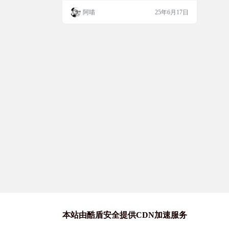
小时临时邮箱服务，支持匿名接收邮件，不
阿喵
25年6月17日
支持发送邮件。旨在为用户提供安全、便捷
的临时电子邮箱解决方案。保护自己的隐
私，避免垃圾邮件的困扰。支持自行部署，
也可在线直接创建临时邮箱。 网站截图 功
能特点 即时创建：无需注册，立即获得一个
临时邮箱地…
本站由酷盾安全提供CDN加速服务