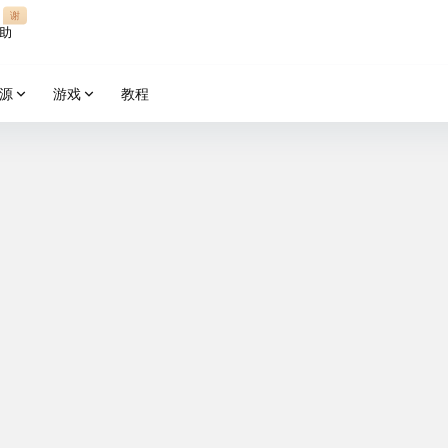
谢
助
源
游戏
教程