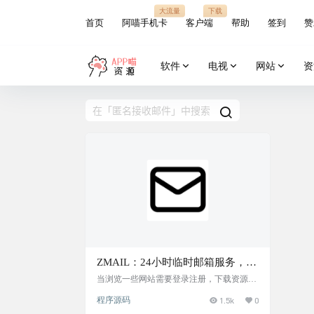
大流量
下载
首页
阿喵手机卡
客户端
帮助
签到
赞
软件
电视
网站
资
ZMAIL：24小时临时邮箱服务，安
全、简单、即用即走
当浏览一些网站需要登录注册，下载资源需
要验证，临时接收邮件，但不想泄露自己的
程序源码
1.5k
0
真实邮箱时，有一个临时接收信息的邮箱就
非常棒了。 项目介绍 ZMAIL，一个开源24