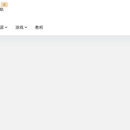
谢
助
源
游戏
教程