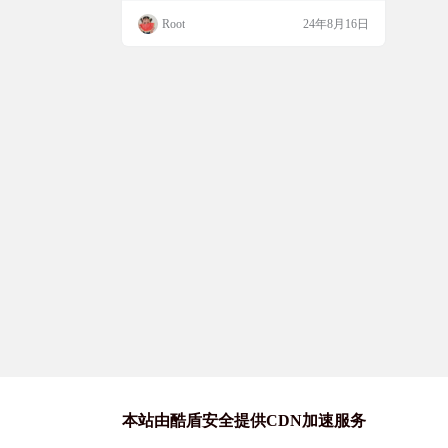
oid应用，它提供了全面的卫星状态显示功
Root
24年8月16日
能，包括经纬度、海拔、方位和实时速度等
信息，并具备简易导航、GPX轨迹记录与导
出能力。该版本由予澄进行汉化，结合了百
度翻译和MT管理器，旨在为用户提供更友
好的中文界面体验，同时保留…
本站由酷盾安全提供CDN加速服务