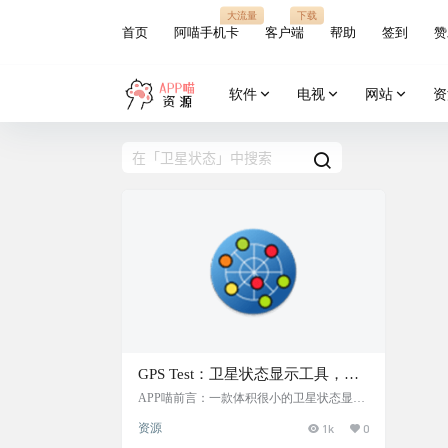
大流量
下载
首页
阿喵手机卡
客户端
帮助
签到
赞
软件
电视
网站
资
GPS Test：卫星状态显示工具，支
持显示各国的各种卫星系统信号与
APP喵前言：一款体积很小的卫星状态显示
工具，可显示经纬度、海拔、方位、实时速
分布
资源
1k
0
度等，支持简易的导航指引功能。 软件简介
GPS Test v1.6.5 汉化版是一款轻量级的Andr