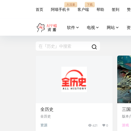
大流量
下载
首页
阿喵手机卡
客户端
帮助
签到
赞
软件
电视
网站
资
全历史
三国
全历史
版本介
盘、
资源
621
0
游戏