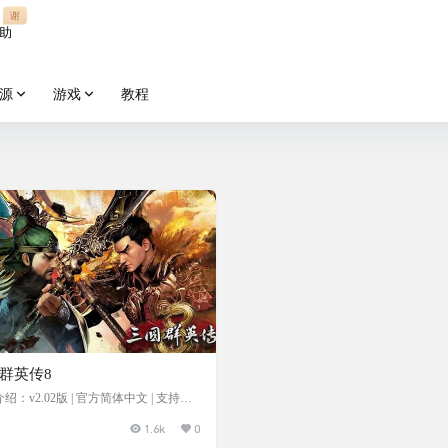
谢
助
源
游戏
教程
群英传8
绍：v2.02版 | 官方简体中文 | 支持键
鼠标、手柄
1.6k
0