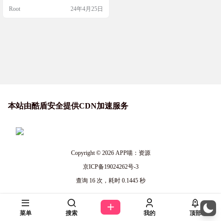
并且遵循MIT协议开源在GitHub上，
Root
24年4月25日
允许社区成员参与贡献和改进。 胡
桃工具箱支持多账号切换、自定义
帧率上限、祈愿记录、成就管理、
签到奖励、查询角色资料、养成计
算器等，还包括了实时便笺、深渊
记录、高级启动器和胡桃数据库…
本站由酷盾安全提供CDN加速服务
Copyright © 2026
APP喵：资源
京ICP备19024262号-3
查询 16 次，耗时 0.1445 秒
菜单
搜索
我的
顶部