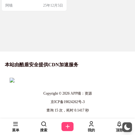
数理评分、重名查询等功能，还能
阿喵
25年12月5日
收藏对比候选名。界面简洁易操
作，既保含文化底蕴又兼顾时代
感，搭配专家咨询与社区互动，让
起名高效精准，是兼顾实用性与专
业性的得力工具。 软件截图 软件下
载
本站由酷盾安全提供CDN加速服务
Copyright © 2026
APP喵：资源
京ICP备19024262号-3
查询 15 次，耗时 0.1417 秒
菜单
搜索
我的
顶部