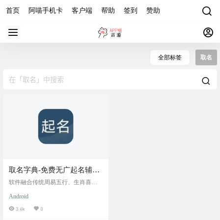
首页
阿喵手机卡
客户端
帮助
签到
赞助
全部标签
取名
取名字典-免费无广起名辅助
工具，覆盖新生儿取名、成
软件融合传统周易五行、生肖喜忌
人改名、企业命名、网名昵
与现代审美，内置百万级多语言名
Android
字库，含诗词典籍优质用字。支持
称创作等多元场景
按性别、字数、五行、寓意等智能
3.6k
0
筛选，提供名字音形义解析、五格