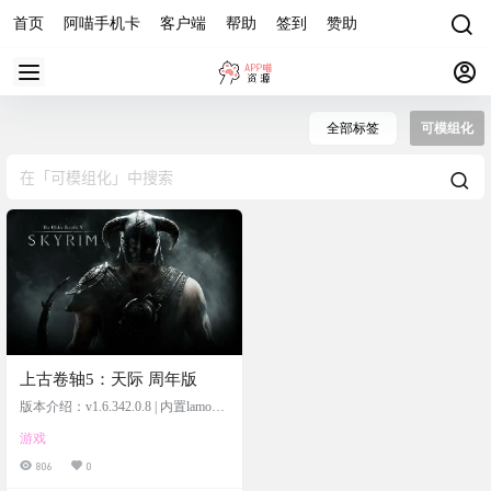
首页
阿喵手机卡
客户端
帮助
签到
赞助
全部标签
可模组化
上古卷轴5：天际 周年版
版本介绍：v1.6.342.0.8 | 内置lamo简
中汉化1.0
游戏
806
0