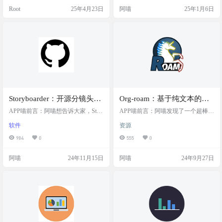
生成一个独特的生命网格。这个网
变成一幅幅精美的图像。这样一
Root
25年4月23日
阿喵
25年1月6日
格会用不同的颜色和形状来代表生
来，你的代码不仅清晰易读，还能
命的各个阶段和活动，比如工作、
以一种更加吸引人的方式呈现出
休息、睡眠等。看着这个网格，你
来。无论是用于演示、教学还是社
能清晰地感受到生命的有限和时间
交媒体分享，都能让你的代码看起
的宝贵，从而更加珍惜当下的每一
来更有艺术感。而且操作起来也很
刻，合理规划自己的生活和时间。
简单，只需要把代码粘贴进去，然
网站简介 生命格网站通过让用户输
后选择你喜欢的风格…
入…
Storyboarder：开源分镜头绘
Org-roam：基于纯文本的个
制工具，快速绘制和编辑分
人知识管理系统，支持完全
APP喵前言：阿喵想告诉大家，Stor
APP喵前言：阿喵发现了一个超棒的
镜头脚本，以可视化他们的
yboarder是一款非常棒的工具，适合
离线编辑、笔记加密、反向
个人知识管理系统：Org-roam。这是
软件
资源
所有想要快速绘制故事分镜的人。
一个基于纯文本的系统，让你可以
故事创意
链接连接笔记、图形化可视
无论是故事艺术家、编剧还是广告
完全离线地编辑自己的维基，完全
984
0
555
0
化，完全免费且开源
创作者，都能在这款软件中找到灵
掌控自己的笔记。你可以使用GPG
感。它的界面简单易用，可以通过
加密你的笔记，确保安全。而且，O
阿喵
24年11月15日
阿喵
24年9月27日
手写板或鼠标轻松绘制分镜，真的
rg-roam支持使用反向链接轻松连接
是一款非常实用的创作利器！ 工具
笔记和想法，还能通过内置的图形
简介 Storyboarder是一款开源软件，
可视化工具发现笔记之间意想不到
旨在帮助用户快速绘制和编辑分镜
的联系。最棒的是，它完全免费且
头脚本，以可视化他们的故事创
开源，你可以根据需要扩展功能。
意。其简洁的界面支持多种输入设
项目简介 Org-roam是一个基于纯文
备，用…
本…