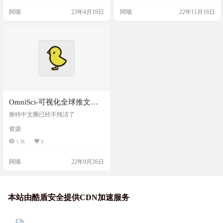
典，对于新手十分友好。还可以绑
阿喵
23年4月19日
阿喵
22年11月16日
定 Notion 管理提示词词典，让你的
绘画创作更加科学，更加容易。 这
是一个旨在把 AIGC 提示词（现在支
持 Midjourney）可视化并提供编辑功
能的工…
OmniSci-可视化全球推文趋
势和热词
推特中文圈已经不纯洁了
资源
1.7k
0
阿喵
22年9月26日
本站由酷盾安全提供CDN加速服务