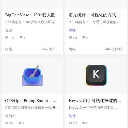
BigDataView：100+套大数据
看见统计：可视化的方式来
可视化炫酷大屏Html5模板，
学习统计学
APP喵前言：100多套大数据可视化
APP喵前言：一个通过可视化的方式
包含物业、政务、交通、金
炫酷大屏Html5模板，覆盖物业、政
来学习统计学的网站。包含概率
资源
网站
务、交通、金融银行等多个领域，
论、概率分布、统计推断、回归分
融银行等
为数据展示提供了多样化的解决方
析等内容 网站简介 "看见统计"是一
1.6k
1
938
0
案。 模板简介 BigDataView 是一个
个专门设计来通过可视化手段教授
开源项目，提供超过100套多样化的
统计学概念的网站。它涵盖了统计
阿喵
24年8月18日
阿喵
24年7月19日
大数据可视化炫酷大屏Html5模板，
学的核心领域，包括概率论、概率
覆盖了物业、政务、交通、金融银
分布、统计推断、回归分析等重要
行等多个行业领域。这些模板设计
主题。通过图形和互动元素，这个
用于创建动态、实时的数据展示平
平台使得通常被认为是抽象和复杂
台，支持跨平台浏览，并且可以免
的统计学原理变得更加直观和易于
费使用和定制。用户可以通过项目
理解。 截图 网站地址 https://s…
在…
OPS/OpenPromptStudio：
Keyviz 用于可视化按键的免
AIGC提示词可视化编辑器
费开源软件
AIGC提示词可视化编辑器 一款开源
Keyviz 是一个免费的开源工具，用
项目，用来可视化管理 AI 绘画工具
于可视化您的击键⌨️实时。
智能AI
软件
Midjourney、Stable Diffusion web UI
的英文提示词（Prompt），包括显
586
0
912
0
示、翻译、分类、并内置提示词词