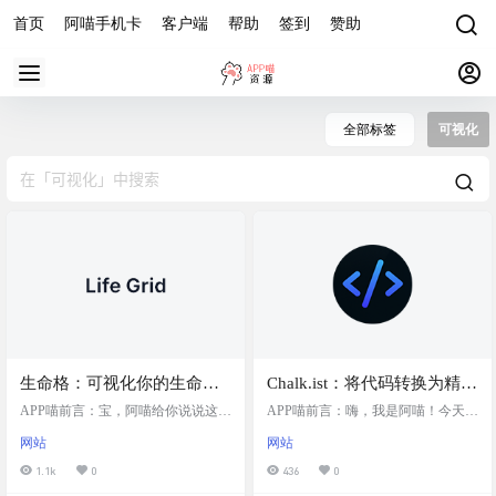
首页
阿喵手机卡
客户端
帮助
签到
赞助
全部标签
可视化
生命格：可视化你的生命，
Chalk.ist：将代码转换为精美
珍爱当下每一刻，能帮你把
图像的创意工具，支持多种
APP喵前言：宝，阿喵给你说说这个
APP喵前言：嗨，我是阿喵！今天要
生命用网格的形式可视化出
生命格网站哈。它是个超有意思的
风格和颜色选择，让代码展
给大家介绍一个特别有趣的工具
网站
网站
网站，能帮你把生命用网格的形式
——Chalk.ist。如果你是程序员或者
来，帮助用户清晰地感受到
示更具视觉吸引力，用于演
可视化出来。你只需要输入生日、
开发者，经常需要展示或者分享自
1.1k
0
436
0
生命的有限性和时间的珍贵
示等多种场景
预期寿命、睡觉和起床时间，就能
己的代码，Chalk.ist就能帮你把代码