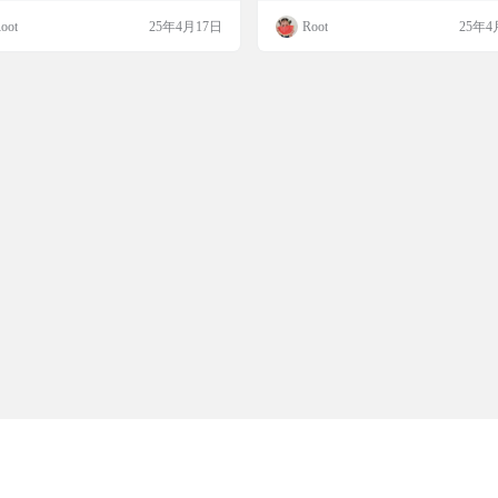
间把普通照片变成宫崎骏电影里的魔法
画。无论是创作者还是吉卜力粉丝，
oot
25年4月17日
Root
25年4
。特别推荐给追求创意和美感的小伙
松上手，享受梦幻般的创作体验。免
让你的每张照片都充满奇幻色彩！ 工具
每天可以生成3张图片，比官方还多一
 吉卜力风格AI图片生成器是一款专为
而且支持临时邮箱注册，方便又快捷
创作者设计的在线工具，能够将普通照
试试吧！ 工具简介 Ghiblio 是一个基于
化为具有吉卜力工作室独特风格的插
4o模型的吉卜力风格图像…
通过先进的A…