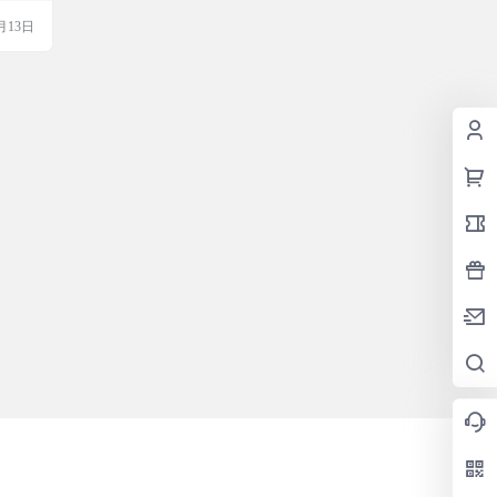
都能轻
月13日
费用户
张，
！快来
GPT