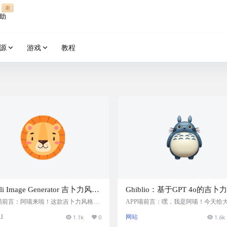
谢
助
源
游戏
教程
bli Image Generator 吉卜力风格
Ghiblio：基于GPT 4o的吉卜
图片生成器：一键将照片转化为
图像生成器，支持将文字和照
P喵前言：阿喵来啦！这款吉卜力风格AI
APP喵前言：嘿，我是阿喵！今天给
生成器简直是艺术爱好者的梦幻工具！
绍一个超酷的AI绘画工具——Ghibli
骏魔法世界风格
化为吉卜力插画
I
1.1k
0
网站
1.6k
是学生党创作绘本插画，还是设计师寻
平台基于强大的GPT 4o模型，能把你
感，只需上传照片并添加文字描述，就
文字或照片转化为充满魔力的吉卜力