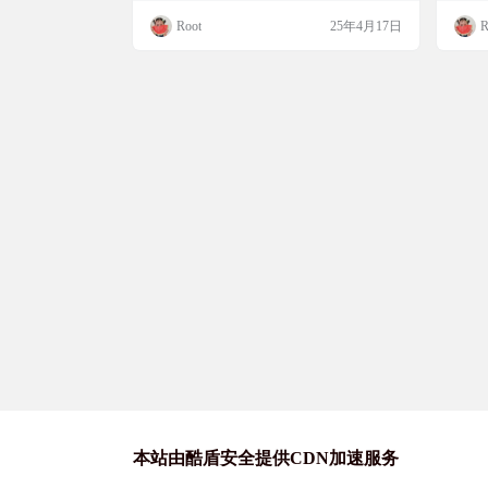
骏魔法风格的图像。特别推荐给追求创意和
能瞬
Root
25年4月17日
R
美感的小伙伴，让你的每张图片都充满奇幻
场景
色彩，而且完全免费，无限使用！ 工具简介
伴，
Ghibli ChatGPT是一款基于4o图像技术的AI
简介
驱动工具，能够将文字描述转化为具有吉卜
艺术
力工作室独特风格的插…
片转
画。
本站由酷盾安全提供CDN加速服务