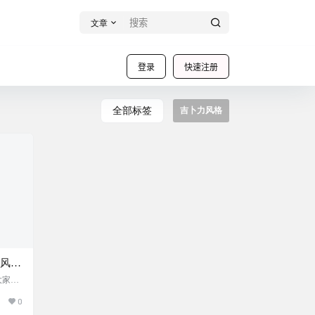
文章
登录
快速注册
全部标签
吉卜力风格
力风格
片转
大家介
o！这个
0
输入的
风格插