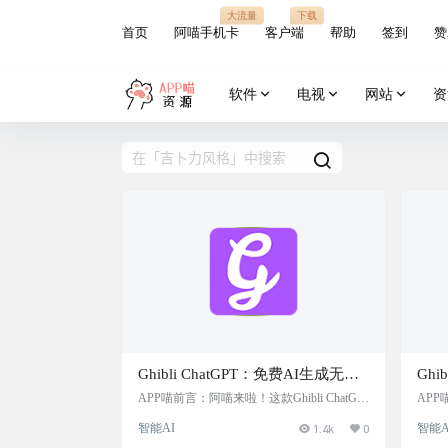
大流量
下载
首页
阿喵手机卡
客户端
帮助
签到
赞
软件
电视
网站
资
Ghibli ChatGPT：免费AI生成无限
Ghi
吉卜力风格图像，无需注册，支持
AI
APP喵前言：阿喵来啦！这款Ghibli ChatGP
AP
T简直是艺术创作者的梦幻工具！无论是学
图片
多种语言
宫崎
智能AI
1.4k
0
智能A
生党创作绘本插画，还是设计师寻找灵感，
无论
只需输入文字描述，就能瞬间生成充满宫崎
找灵