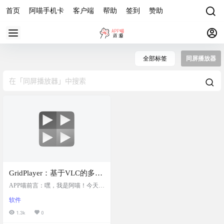
首页
阿喵手机卡
客户端
帮助
签到
赞助
全部标签
同屏播放器
GridPlayer：基于VLC的多视
频同屏同时播放器，兼容
APP喵前言：嘿，我是阿喵！今天要
Windows、macOS和Linux系
给大家安利一个超酷的播放器——G
软件
ridPlayer。这个播放器最大的特色就
统，支持所有VLC支持的视
是能同时播放多个视频，而且是基
1.3k
0
频格式，并允许用户自定义
于VLC的，所以支持上百种媒体格