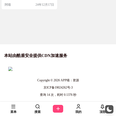
播放布局和设置
式。无论你是想同时看多个电影还
阿喵
24年12月17日
是对比几个视频，GridPlayer都能搞
定。它还支持Windows、macOS和Li
nux，真的是太方便了！ 网站简介 G
ridPlayer是一个开源的媒体播放器，
基于VLC开发，支持同时播放多个
视…
本站由酷盾安全提供CDN加速服务
Copyright © 2026
APP喵：资源
京ICP备19024262号-3
查询 14 次，耗时 0.1376 秒
菜单
搜索
我的
顶部