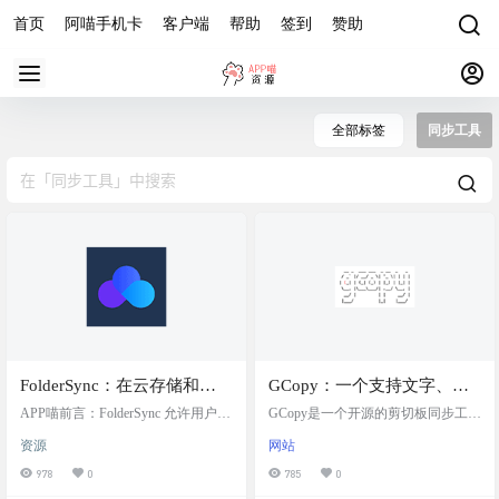
首页
阿喵手机卡
客户端
帮助
签到
赞助
全部标签
同步工具
FolderSync：在云存储和
GCopy：一个支持文字、截
Android 设备之间同步文件
图、文件的剪切板同步工具
APP喵前言：FolderSync 允许用户在
GCopy是一个开源的剪切板同步工
不同的云服务和设备本地存储之间
具，它允许用户在不同设备间同步
资源
网站
同步文件，非常适合需要在多个设
文本、截图和文件。这个工具利用G
备或服务间保持文件一致性的场
olang和Nextjs进行开发，提供了一个
978
0
785
0
景。可用于数据备份、数据迁移、
简洁的Web界面，用户只需在两台设