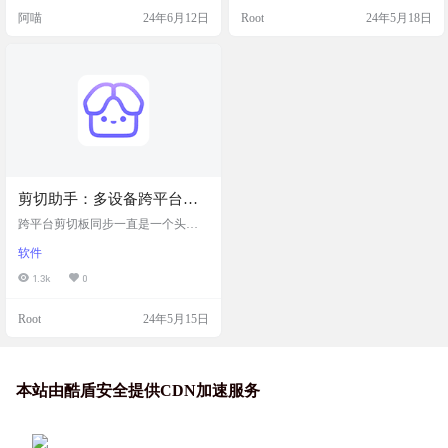
多设备协作。桌面端软件需要收
备上使用相同的邮箱账号登录，即
阿喵
24年6月12日
Root
24年5月18日
费，安卓有免费版本。 软件简介 Fol
可轻松实现数据的即时同步。 GCop
derSync 是一款功能强大的文件同步
y不会持久化存储用户数据，所有信
应用程序，支持 Android、Window
息都保留在内存中，并且在用户24
s、MacOS、Linux 等平台。FolderSy
小时内未进行操作时自动删除。这
nc 支持与设备 SD 卡上的本地…
一特性确保了数据的临时性和安全
性。此外，GCopy对网络的要求较
低…
剪切助手：多设备跨平台的
剪贴板管理工具，支持同步
跨平台剪切板同步一直是一个头疼
的问题。虽然windows有还用的ditt
软件
o，macOS也有各种剪切板管理工具
库，但是互通的剪切板的软件却不
1.3k
0
多。今天分享一个多设备跨平台的
剪贴板管理工具，支持同步。 剪切
Root
24年5月15日
助手是一个高效率的剪贴板管理工
具，简洁美观的用户界面和便捷的
操作体验，支持快速分享复制内
容、数据云同步以及跨 Windows 和
MacOS 平台的多设备使用，提升工
本站由酷盾安全提供CDN加速服务
作效率并确保数据安全。 软件截图
…