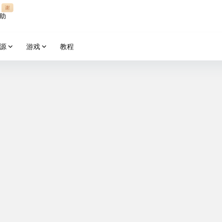
谢
助
源
游戏
教程