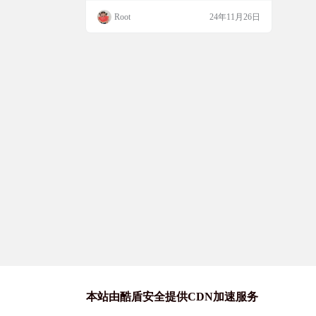
读书的热门榜单。无论是寻找最新热门书
Root
24年11月26日
籍，还是经典文学，一单书都能满足你的需
求。快来一单书，发现你的下一本好书吧！
网站简介 一单书是一个提供电子书免费下载
和书单推荐的平台，汇集了多个榜单，如董
宇辉推荐书单、微信读书热搜榜、飙升榜、
新书榜、小说榜、…
本站由酷盾安全提供CDN加速服务