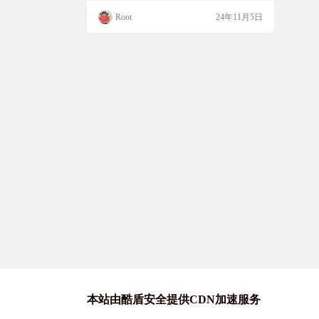
是在跑步还是开车，TubePod的后台播放功
Root
24年11月5日
能都能让视频变成播客，让你随时随地享
受。而且，它还有超强的歌单管理功能，让
你轻松整理和管理视频和博主。如果你想要
一个纯净的音视频体验，TubePod绝对值得
一试。 软件简介 TubePod是一款…
本站由酷盾安全提供CDN加速服务