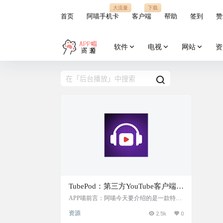
大流量
下载
首页
阿喵手机卡
客户端
帮助
签到
赞
软件
电视
网站
资
TubePod：第三方YouTube客户端
App，提供无广告的沉浸式音视频
APP喵前言：阿喵今天要介绍的是一款特别
的App——TubePod。这是一款集成了高质
体验，支持后台播放和锁屏播放，
资源
2.5k
0
量音视频和播客的应用程序，让你在无广告
允许用户将视频转换为播客形式
的环境下自由探索和享受喜欢的内容。无论