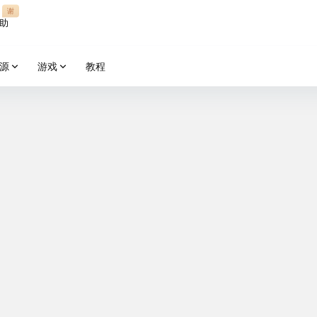
谢
助
源
游戏
教程