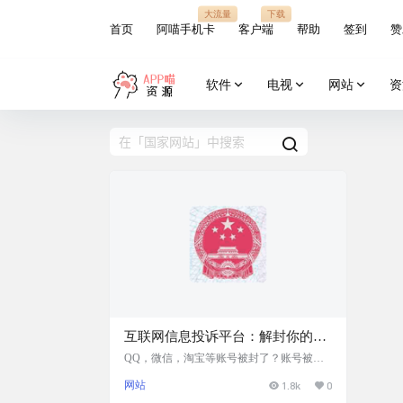
大流量
下载
首页
阿喵手机卡
客户端
帮助
签到
赞
软件
电视
网站
资
互联网信息投诉平台：解封你的账
号，解决互联网平台相关问题
QQ，微信，淘宝等账号被封了？账号被永
久禁言了？客服不办事？运营商服务有问
网站
1.8k
0
题？其实这些问题是企业不作为，导致用户
体验受阻。大家可以尝试下：互联网信息服