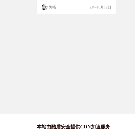
务投诉平台 “互联网信息服务投诉平台”是在
阿喵
23年10月12日
工业和信息化部信息通信管理局指导下，由
中国互联网协会建设运营、用户与互联网企
业沟通化解纠纷的第三方渠道。本平台定位
于投诉绿色通道，主要接收用户关于互联网
信息服务方面的服务问题投诉。作为行业自
律和社会监督的一部…
本站由酷盾安全提供CDN加速服务