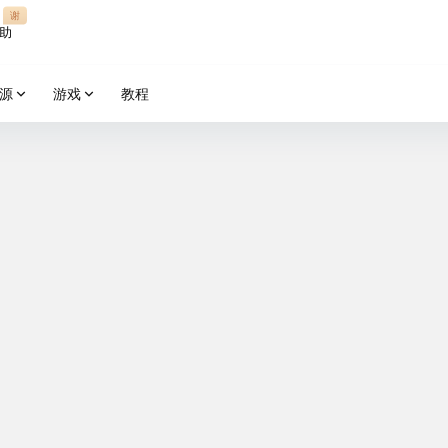
谢
助
源
游戏
教程