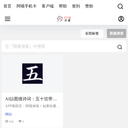
首页
阿喵手机卡
客户端
帮助
签到
赞助
全部标签
图像搜索
AI以图搜诗词：五十弦带你
领略诗意风光，用户可以通
APP喵前言：阿喵来啦！如果你看到
过上传图片或文字描述风
一幅美丽的风景，却不知道如何用
网站
诗词来赞美它，那就来试试五十弦
景，AI会匹配并推荐相关的
吧！这是一个AI以图搜诗词的神
840
0
诗词
器，你只需要上传一张图片或者描