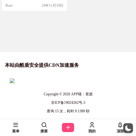
述一下风景，它就能帮你找到相关
Root
24年11月19日
的诗词。现在已经有四万多首《全
唐诗》供你选择，未来还会有宋词
等更多作品加入哦！再也不用只会
说“卧槽”了，让五十弦帮你表达出心
中的诗意吧！ 网站简介 五十弦是一
个AI以图搜诗词的平台，用户可以
通过上传图片或文字描述风景…
本站由酷盾安全提供CDN加速服务
Copyright © 2026
APP喵：资源
京ICP备19024262号-3
查询 15 次，耗时 0.1389 秒
菜单
搜索
我的
顶部