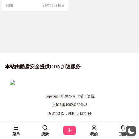
义选项
义文字的内容、字体、颜色，还能
阿喵
24年11月10日
调整位置、粗细、不透明度，甚至
旋转和重复效果。完成后，一键就
能下载你的设计作品。这个工具是
完全开源的，意味着你不仅可以使
用它，还能参与到它的开发中去。
如果你喜欢搞创意，这个网站绝对
值得一试！ 网站…
本站由酷盾安全提供CDN加速服务
Copyright © 2026
APP喵：资源
京ICP备19024262号-3
查询 13 次，耗时 0.1371 秒
菜单
搜索
我的
顶部