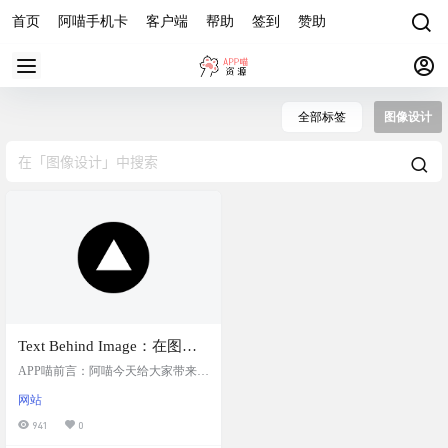
首页
阿喵手机卡
客户端
帮助
签到
赞助
全部标签
图像设计
Text Behind Image：在图像
背后添加文本的开源设计工
APP喵前言：阿喵今天给大家带来了
具，提供文字、字体、颜
一个超级有趣的设计工具——Text B
网站
ehind Image。这个工具能让你轻松地
色、位置、粗细、不透明
在照片里的任何物体后面加上文
941
0
度、旋转和重复等多种自定
字，就像变魔术一样。你可以自定