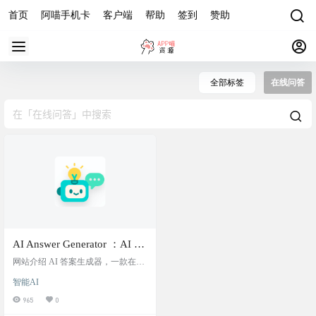
首页
阿喵手机卡
客户端
帮助
签到
赞助
全部标签
在线问答
AI Answer Generator ：AI 答
案生成器，在线问答，免费
网站介绍 AI 答案生成器，一款在线
使用
提问工具。不管是快速知识查找和
智能AI
事实核查，学习、研究和头脑风
暴，写作、翻译和语言学习，工作
965
0
场所生产力和问答，还是一般的好