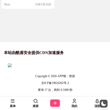
奇心和灵感。想问什么都可以，看
Root
25年5月16日
看AI答案生成器能给你一个什么答
复，闲暇时来问问看吧！ 网站截图
网站链接 https://aianswergenerator.pro
本站由酷盾安全提供CDN加速服务
Copyright © 2026
APP喵：资源
京ICP备19024262号-3
查询 17 次，耗时 0.1690 秒
菜单
搜索
我的
顶部