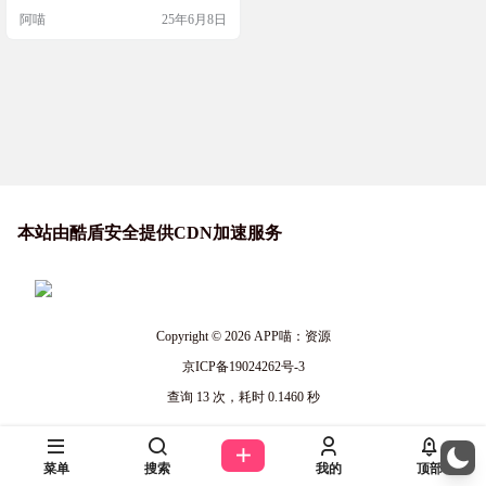
模因角色（皮肤）和天气效果。游
阿喵
25年6月8日
戏很简单，令人上瘾，并且充满了
混乱的幽默元素。 网站截图 网站链
接 https://brainrot-clicker.org
本站由酷盾安全提供CDN加速服务
Copyright © 2026
APP喵：资源
京ICP备19024262号-3
查询 13 次，耗时 0.1460 秒
菜单
搜索
我的
顶部