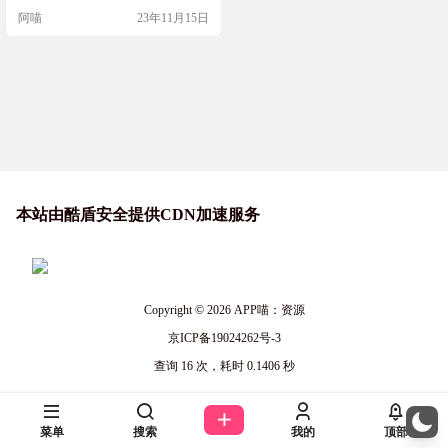
截图 网站链接 https://orgasmsoundlibr
阿喵
23年11月15日
ary.com/
本站由酷盾安全提供CDN加速服务
Copyright © 2026
APP喵：资源
京ICP备19024262号-3
查询 16 次，耗时 0.1406 秒
菜单
搜索
我的
顶部