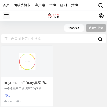
首页
阿喵手机卡
客户端
帮助
签到
赞助
全部标签
声音图书馆
orgasmsoundlibrary真实的X
声音收藏馆
一个收录不可描述声音的网站，收
录的非常多，都是用户自己上传
网站
的，100%真实。你也可以上传分享
自己的 不敢打开，不适合工作场景
4.1k
0
下或者公开场合打开。谨记！ 网站