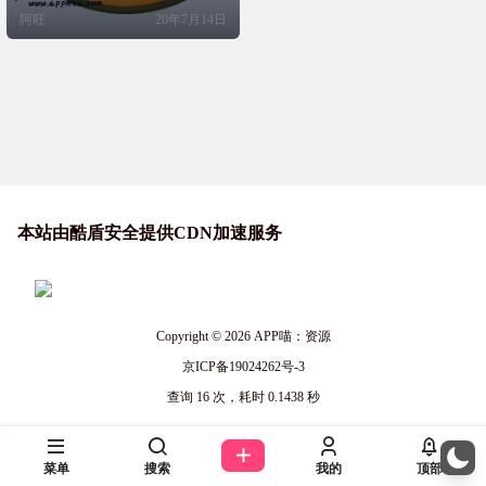
压缩体积减少了88.8%！ 你能看出区
阿旺
20年7月14日
别吗？ 第一个 第二个 免费评分
本站由酷盾安全提供CDN加速服务
Copyright © 2026
APP喵：资源
京ICP备19024262号-3
查询 16 次，耗时 0.1438 秒
菜单
搜索
我的
顶部