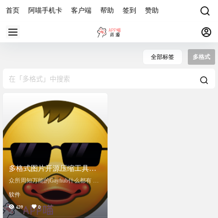
首页
阿喵手机卡
客户端
帮助
签到
赞助
全部标签
多格式
多格式图片开源压缩工具，
界面美炸，完美替代PP鸭无
众所周知万能的Gayhub什么都有 话
耻封装付费软件
不多说上截图 调节参数直接了当清
软件
晰明了，小白大佬均适用 导出功能
人性化，既能覆盖又能重命名+导出
439
0
文件夹 可以看到5M的png转jpg有损