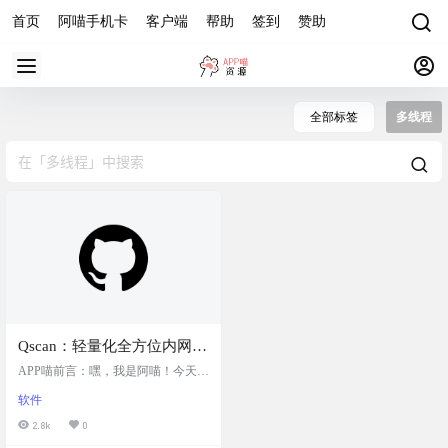
首页
阿喵手机卡
客户端
帮助
签到
赞助
全部标签
多线程
Qscan：轻量化全方位内网扫
描器，高效端口扫描与漏洞
APP喵前言：嘿，我是阿喵！今天要
检测，支持TCP扫描、服务
给大家介绍一个超给力的工具——Q
软件
scan。如果你需要对内网进行扫描，
识别和漏洞验证等多种模
这个工具绝对能帮到你。它比Fscan
2.8k
0
式，具备多线程扫描和内置
更快，且免杀，专注于高效端口扫