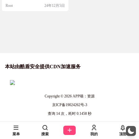
指纹识别规则
描和漏洞检测。支持TCP扫描、服务
Root
24年12月5日
识别、漏洞验证等多种模式，还支
持多线程扫描，内置多种指纹识别
规则。无论是Windows、macOS还是
Linux，都能用得上。快来看看吧！
工具简介 Qscan是一个开源的轻量化
全方位内网扫描器，支…
本站由酷盾安全提供CDN加速服务
Copyright © 2026
APP喵：资源
京ICP备19024262号-3
查询 14 次，耗时 0.1458 秒
菜单
搜索
我的
顶部