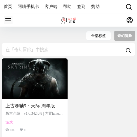
首页
阿喵手机卡
客户端
帮助
签到
赞助
全部标签
奇幻冒险
上古卷轴5：天际 周年版
版本介绍：v1.6.342.0.8 | 内置lamo简
中汉化1.0
游戏
806
0