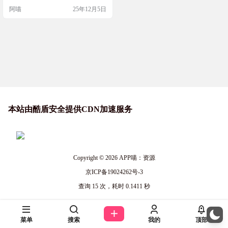
数理评分、重名查询等功能，还能
阿喵
25年12月5日
收藏对比候选名。界面简洁易操
作，既保含文化底蕴又兼顾时代
感，搭配专家咨询与社区互动，让
起名高效精准，是兼顾实用性与专
业性的得力工具。 软件截图 软件下
载
本站由酷盾安全提供CDN加速服务
Copyright © 2026
APP喵：资源
京ICP备19024262号-3
查询 15 次，耗时 0.1411 秒
菜单
搜索
我的
顶部