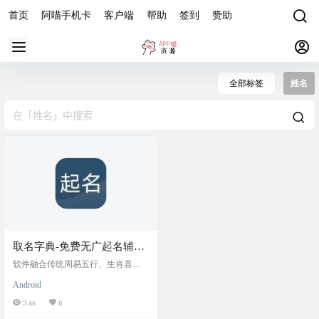
首页
阿喵手机卡
客户端
帮助
签到
赞助
全部标签
姓名
取名字典-免费无广起名辅助
工具，覆盖新生儿取名、成
软件融合传统周易五行、生肖喜忌
人改名、企业命名、网名昵
与现代审美，内置百万级多语言名
Android
字库，含诗词典籍优质用字。支持
称创作等多元场景
按性别、字数、五行、寓意等智能
3.6k
0
筛选，提供名字音形义解析、五格